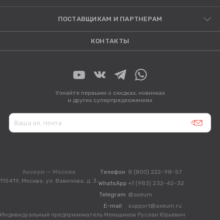
ПОСТАВЩИКАМ И ПАРТНЕРАМ
КОНТАКТЫ
Узнайте первыми о скидках, новинках
и других суперпредложениях
Аксеум — Москва
Телефон
8 (800) 222-98-57
115419, Москва, ул. Вавилова, д. 3
WhatsApp
+7 (983) 232-42-32
Telegram
@axeum
E-mail
support@axeum.ru
Индивидуальный предприниматель Меньшиков Руслан Юрьевич