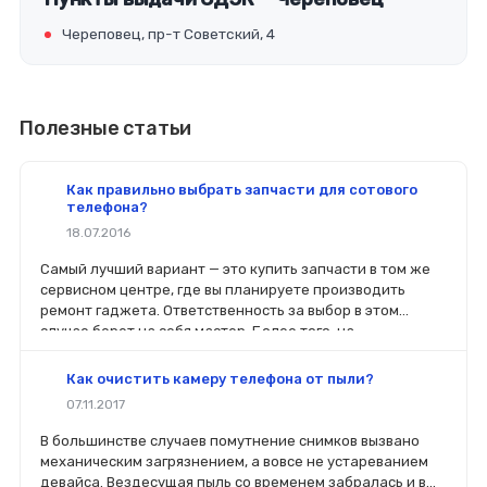
Череповец, пр-т Советский, 4
Полезные статьи
Как правильно выбрать запчасти для сотового
телефона?
18.07.2016
Самый лучший вариант — это купить запчасти в том же
сервисном центре, где вы планируете производить
ремонт гаджета. Ответственность за выбор в этом
случае берет на себя мастер. Более того, на
комплектующие будет распространяться гарантия. Если
вы планируете делать ремонт самостоятельно, то выбор
Как очистить камеру телефона от пыли?
деталей определит его качество. Желательно, чтобы
07.11.2017
перед покупкой нового модуля старый был в руках. Так
легче сориентироваться в разъемах, элементах
В большинстве случаев помутнение снимков вызвано
крепления, электрических параметрах и прочих
механическим загрязнением, а вовсе не устареванием
характеристиках.
девайса. Вездесущая пыль со временем забралась и в