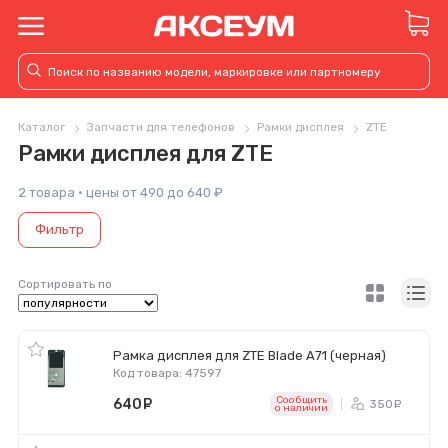
Каталог
Запчасти для телефонов
Рамки дисплея
ZTE
Рамки дисплея для ZTE
2 товара · цены от 490 до 640 ₽
Фильтр
Сортировать по
Рамка дисплея для ZTE Blade A71 (черная)
Код товара: 47597
Сообщить
640
руб.
350
ру
o наличии