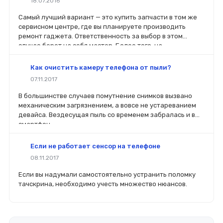
18.07.2016
Самый лучший вариант — это купить запчасти в том же
сервисном центре, где вы планируете производить
ремонт гаджета. Ответственность за выбор в этом
случае берет на себя мастер. Более того, на
комплектующие будет распространяться гарантия. Если
вы планируете делать ремонт самостоятельно, то выбор
Как очистить камеру телефона от пыли?
деталей определит его качество. Желательно, чтобы
07.11.2017
перед покупкой нового модуля старый был в руках. Так
легче сориентироваться в разъемах, элементах
В большинстве случаев помутнение снимков вызвано
крепления, электрических параметрах и прочих
механическим загрязнением, а вовсе не устареванием
характеристиках.
девайса. Вездесущая пыль со временем забралась и в
смартфон.
Если не работает сенсор на телефоне
08.11.2017
Если вы надумали самостоятельно устранить поломку
тачскрина, необходимо учесть множество нюансов.