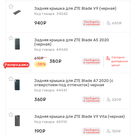
Задняя крышка для ZTE Blade V9 (черная)
Код товара: 34562
Сообщить
940
руб.
630
ру
o наличии
Задняя крышка для ZTE Blade A5 2020
(черная)
Код товара: 44560
Сегодня
610
руб.
Сообщить
380
руб.
дилерская
o наличии
-38%
Распродажа
цена!
Задняя крышка для ZTE Blade A7 2020 (с
отверстием под отпечаток) черная
Код товара: 44561
Сообщить
360
руб.
220
ру
o наличии
Задняя крышка для ZTE Blade V9 Vita (черная)
Код товара: 42010
Сообщить
190
руб.
120
ру
o наличии