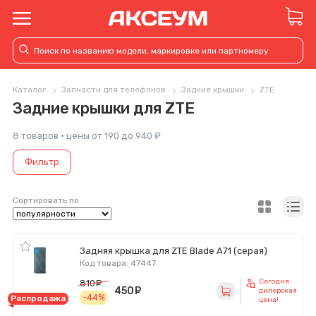
Каталог
Запчасти для телефонов
Задние крышки
ZTE
Задние крышки для ZTE
8 товаров · цены от 190 до 940 ₽
Фильтр
Сортировать по
Задняя крышка для ZTE Blade A71 (серая)
Код товара: 47447
Сегодня
810
руб.
450
руб.
дилерская
-44%
Распродажа
цена!