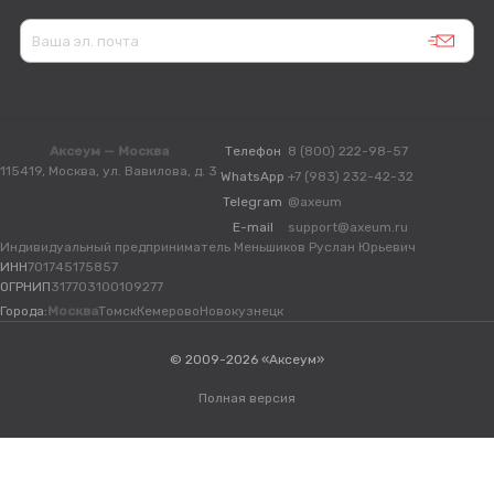
Аксеум — Москва
Телефон
8 (800) 222-98-57
115419, Москва, ул. Вавилова, д. 3
WhatsApp
+7 (983) 232-42-32
Telegram
@axeum
E-mail
support@axeum.ru
Индивидуальный предприниматель Меньшиков Руслан Юрьевич
ИНН
701745175857
ОГРНИП
317703100109277
Города:
Москва
Томск
Кемерово
Новокузнецк
© 2009-2026 «Аксеум»
Полная версия