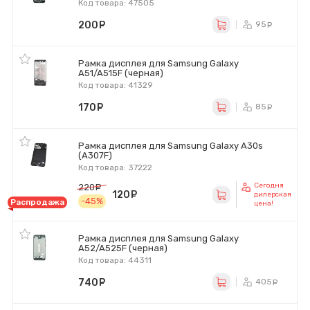
Код товара: 47505
200
руб.
95
ру
Рамка дисплея для Samsung Galaxy
A51/A515F (черная)
Код товара: 41329
170
руб.
85
ру
Рамка дисплея для Samsung Galaxy A30s
(A307F)
Код товара: 37222
Сегодня
220
руб.
120
руб.
дилерская
-45%
Распродажа
цена!
Рамка дисплея для Samsung Galaxy
A52/A525F (черная)
Код товара: 44311
740
руб.
405
ру