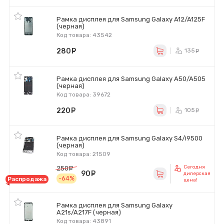
Рамка дисплея для Samsung Galaxy A12/A125F
(черная)
Код товара: 43542
280
руб.
135
ру
Рамка дисплея для Samsung Galaxy A50/A505
(черная)
Код товара: 39672
220
руб.
105
ру
Рамка дисплея для Samsung Galaxy S4/i9500
(черная)
Код товара: 21509
Сегодня
250
руб.
90
руб.
дилерская
-64%
Распродажа
цена!
Рамка дисплея для Samsung Galaxy
A21s/A217F (черная)
Код товара: 43891