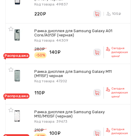
Код товара: 49837
220
руб.
105
ру
Рамка дисплея для Samsung Galaxy A01
Core/A013F (черная)
Код товара: 44309
Сегодня
280
руб.
140
руб.
дилерская
-50%
Распродажа
цена!
Рамка дисплея для Samsung Galaxy M11
(M115F) черная
Код товара: 47202
Сегодня
110
руб.
дилерская
Распродажа
цена!
Рамка дисплея для Samsung Galaxy
M10/M105F (черная)
Код товара: 39673
Сегодня
210
руб.
100
руб.
дилерская