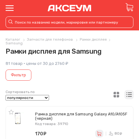
Каталог
Запчасти для телефонов
Рамки дисплея
Samsung
Рамки дисплея для Samsung
81 товар · цены от 30 до 2760 ₽
Фильтр
Сортировать по
Рамка дисплея для Samsung Galaxy A10/A105F
(черная)
Код товара: 39710
170
руб.
80
ру