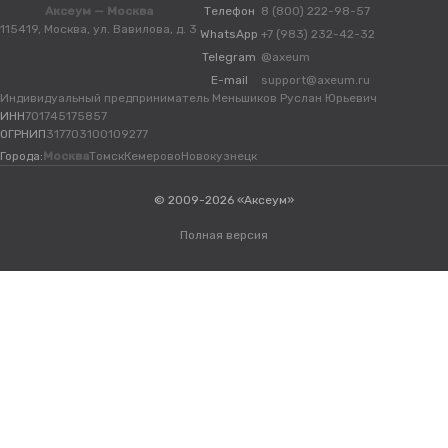
Аксеум — Москва
Телефон
8 (800) 222-98-57
115419, Москва, ул. Вавилова, д. 3
WhatsApp
+7 (983) 232-42-32
Telegram
@axeum
E-mail
support@axeum.ru
Индивидуальный предприниматель Меньшиков Руслан Юрьевич
ИНН
701745175857
ОГРНИП
317703100109277
Города:
Москва
Томск
Кемерово
Новокузнецк
© 2009-2026 «Аксеум»
Полная версия