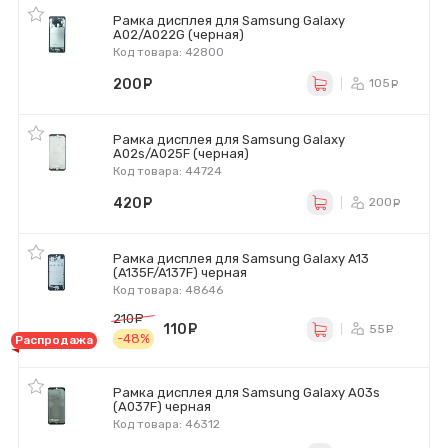
Рамка дисплея для Samsung Galaxy
A02/A022G (черная)
Код товара: 42800
200
руб.
105
ру
Рамка дисплея для Samsung Galaxy
A02s/A025F (черная)
Код товара: 44724
420
руб.
200
ру
Рамка дисплея для Samsung Galaxy A13
(A135F/A137F) черная
Код товара: 48646
210
руб.
110
руб.
55
ру
-48%
Распродажа
Рамка дисплея для Samsung Galaxy A03s
(A037F) черная
Код товара: 46312