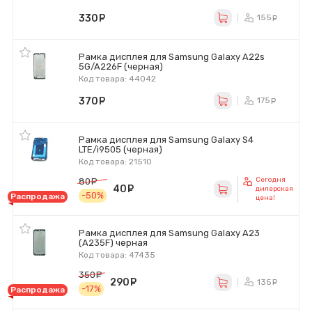
330
руб.
155
ру
Рамка дисплея для Samsung Galaxy A22s
5G/A226F (черная)
Код товара: 44042
370
руб.
175
ру
Рамка дисплея для Samsung Galaxy S4
LTE/i9505 (черная)
Код товара: 21510
Сегодня
80
руб.
40
руб.
дилерская
-50%
Распродажа
цена!
Рамка дисплея для Samsung Galaxy A23
(A235F) черная
Код товара: 47435
350
руб.
290
руб.
135
ру
-17%
Распродажа