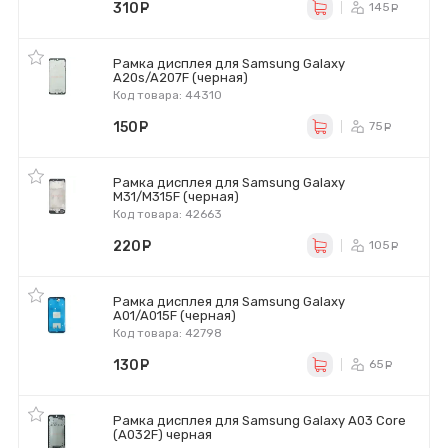
310
руб.
145
ру
Рамка дисплея для Samsung Galaxy
A20s/A207F (черная)
Код товара: 44310
150
руб.
75
ру
Рамка дисплея для Samsung Galaxy
M31/M315F (черная)
Код товара: 42663
220
руб.
105
ру
Рамка дисплея для Samsung Galaxy
A01/A015F (черная)
Код товара: 42798
130
руб.
65
ру
Рамка дисплея для Samsung Galaxy A03 Core
(A032F) черная