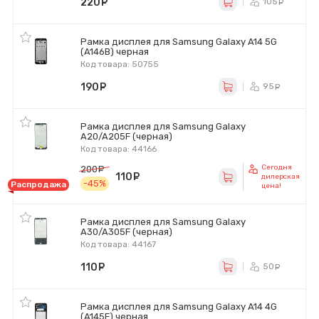
220
руб.
105
ру
Рамка дисплея для Samsung Galaxy A14 5G
(A146B) черная
Код товара: 50755
190
руб.
95
ру
Рамка дисплея для Samsung Galaxy
A20/A205F (черная)
Код товара: 44166
Сегодня
200
руб.
110
руб.
дилерская
-45%
Распродажа
цена!
Рамка дисплея для Samsung Galaxy
A30/A305F (черная)
Код товара: 44167
110
руб.
50
ру
Рамка дисплея для Samsung Galaxy A14 4G
(A145F) черная