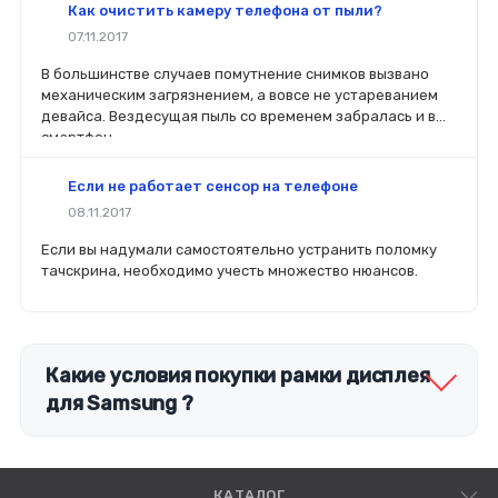
вы планируете делать ремонт самостоятельно, то выбор
Как очистить камеру телефона от пыли?
деталей определит его качество. Желательно, чтобы
07.11.2017
перед покупкой нового модуля старый был в руках. Так
легче сориентироваться в разъемах, элементах
В большинстве случаев помутнение снимков вызвано
крепления, электрических параметрах и прочих
механическим загрязнением, а вовсе не устареванием
характеристиках.
девайса. Вездесущая пыль со временем забралась и в
смартфон.
Если не работает сенсор на телефоне
08.11.2017
Если вы надумали самостоятельно устранить поломку
тачскрина, необходимо учесть множество нюансов.
Какие условия покупки рамки дисплея
для Samsung ?
КАТАЛОГ