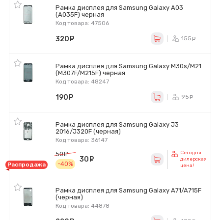
Рамка дисплея для Samsung Galaxy A03
(A035F) черная
Код товара: 47506
320
руб.
155
ру
Рамка дисплея для Samsung Galaxy M30s/M21
(M307F/M215F) черная
Код товара: 48247
190
руб.
95
ру
Рамка дисплея для Samsung Galaxy J3
2016/J320F (черная)
Код товара: 36147
Сегодня
50
руб.
30
руб.
дилерская
-40%
Распродажа
цена!
Рамка дисплея для Samsung Galaxy A71/A715F
(черная)
Код товара: 44878