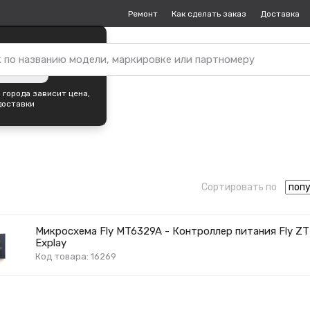
Ремонт
Как сделать заказ
Доставка
пок —
Череповец
?
ть город
 города зависит цена,
доставки
Сортировать по
Микросхема Fly MT6329A - Контроллер питания Fly ZT
Explay
Код товара: 16269