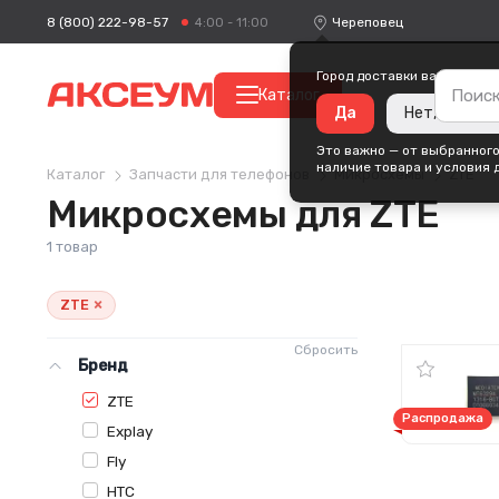
8 (800) 222-98-57
Череповец
4:00 - 11:00
Город доставки ваших поку
Каталог
Да
Нет, измени
Это важно — от выбранного
наличие товара и условия 
Каталог
Запчасти для телефонов
Микросхемы
ZTE
Микросхемы для ZTE
1 товар
×
ZTE
Сбросить
Бренд
ZTE
Распродажа
Explay
Fly
HTC