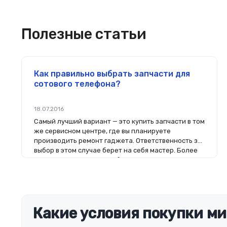
Полезные статьи
Как правильно выбрать запчасти для
сотового телефона?
18.07.2016
Самый лучший вариант — это купить запчасти в том
же сервисном центре, где вы планируете
производить ремонт гаджета. Ответственность за
выбор в этом случае берет на себя мастер. Более
того, на комплектующие будет распространяться
гарантия. Если вы планируете делать ремонт
самостоятельно, то выбор деталей определит его
качество. Желательно, чтобы перед покупкой
нового модуля старый был в руках. Так легче
сориентироваться в разъемах, элементах
Какие условия покупки ми
крепления, электрических параметрах и прочих