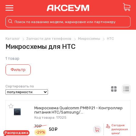
Каталог
Запчасти для телефонов
Микросхемы
HTC
Микросхемы для HTC
1 товар
Фильтр
Сортировать по
Микросхема Qualcomm PM8921 - Контроллер
питания HTC/Samsung/...
Код товара: 17025
Сегодня
70
руб.
50
руб.
дилерская
-29%
Распродажа
цена!