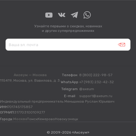
Узнайте первыми о скидках, новинках
и других суперпредложениях
Аксеум — Москва
Телефон
8 (800) 222-98-57
115419, Москва, ул. Вавилова, д. 3
WhatsApp
+7 (983) 232-42-32
Telegram
@axeum
E-mail
support@axeum.ru
Индивидуальный предприниматель Меньшиков Руслан Юрьевич
ИНН
701745175857
ОГРНИП
317703100109277
Города:
Москва
Томск
Кемерово
Новокузнецк
© 2009-2026 «Аксеум»