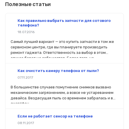
Полезные статьи
Как правильно выбрать запчасти для сотового
телефона?
18.07.2016
Самый лучший вариант — это купить запчасти в том же
сервисном центре, где вы планируете производить
ремонт гаджета. Ответственность за выбор в этом
случае берет на себя мастер. Более того, на
комплектующие будет распространяться гарантия. Если
вы планируете делать ремонт самостоятельно, то выбор
Как очистить камеру телефона от пыли?
деталей определит его качество. Желательно, чтобы
07.11.2017
перед покупкой нового модуля старый был в руках. Так
легче сориентироваться в разъемах, элементах
В большинстве случаев помутнение снимков вызвано
крепления, электрических параметрах и прочих
механическим загрязнением, а вовсе не устареванием
характеристиках.
девайса. Вездесущая пыль со временем забралась и в
смартфон.
Если не работает сенсор на телефоне
08.11.2017