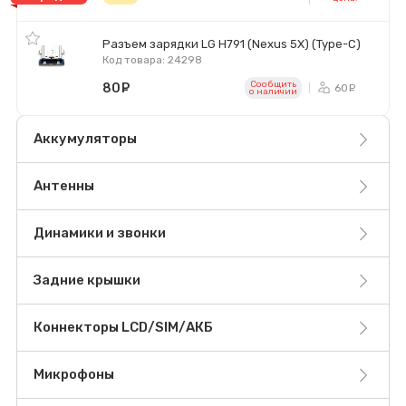
Разъем зарядки LG H791 (Nexus 5X) (Type-C)
Код товара: 24298
Сообщить
80
руб.
60
ру
o наличии
Аккумуляторы
Антенны
Динамики и звонки
Задние крышки
Коннекторы LCD/SIM/АКБ
Микрофоны