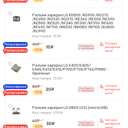
Распродажа
цена!
Разъем зарядки LG KG800 /KG900 /KG270
/KG280 /KG320 /KG370 /KE360 /KE500 /KE590
/KE800 /KE820 /KF240 /KF300 /KF350 /KF600
/KF690 /KF700 /KM330 /KM380 /KP105 /KU800
/KU990
Код товара: 1536
Сегодня
40
руб.
Популярное
Сообщить
10
руб.
дилерская
o наличии
-75%
Распродажа
цена!
Разъем зарядки LG E400/E405/
E445/E612/E615/P700/P705/P765/P880 -
Оригинал
Код товара: 13321
Сегодня
80
руб.
Популярное
Сообщить
20
руб.
дилерская
o наличии
-75%
Распродажа
цена!
Разъем зарядки LG D855 (G3) (microUSB)
Код товара: 17506
Сегодня
60
руб.
Сообщить
30
руб.
дилерская
o наличии
-50%
Распродажа
цена!