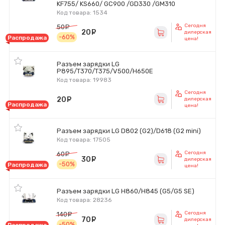
KF755/ KS660/ GC900 /GD330 /GM310
Код товара: 1534
Сегодня
50
руб.
20
руб.
дилерская
-60%
Распродажа
цена!
Разъем зарядки LG
P895/T370/T375/V500/H650E
Код товара: 19983
Сегодня
20
руб.
дилерская
Распродажа
цена!
Разъем зарядки LG D802 (G2)/D618 (G2 mini)
Код товара: 17505
Сегодня
60
руб.
30
руб.
дилерская
-50%
Распродажа
цена!
Разъем зарядки LG H860/H845 (G5/G5 SE)
Код товара: 28236
Сегодня
140
руб.
70
руб.
дилерская
-50%