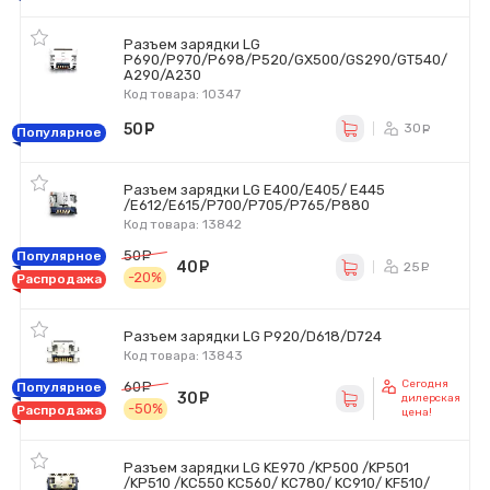
Разъем зарядки LG
P690/P970/P698/P520/GX500/GS290/GT540/
A290/A230
Код товара: 10347
50
руб.
30
ру
Популярное
Разъем зарядки LG E400/E405/ E445
/E612/E615/P700/P705/P765/P880
Код товара: 13842
50
руб.
Популярное
40
руб.
25
ру
-20%
Распродажа
Разъем зарядки LG P920/D618/D724
Код товара: 13843
Сегодня
60
руб.
Популярное
30
руб.
дилерская
-50%
Распродажа
цена!
Разъем зарядки LG KE970 /KP500 /KP501
/KP510 /KC550 KC560/ KC780/ KC910/ KF510/