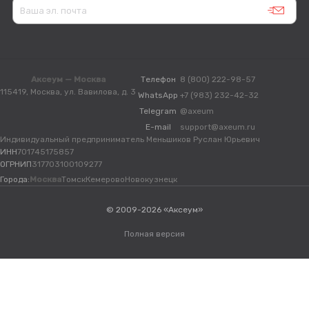
Аксеум — Москва
Телефон
8 (800) 222-98-57
115419, Москва, ул. Вавилова, д. 3
WhatsApp
+7 (983) 232-42-32
Telegram
@axeum
E-mail
support@axeum.ru
Индивидуальный предприниматель Меньшиков Руслан Юрьевич
ИНН
701745175857
ОГРНИП
317703100109277
Города:
Москва
Томск
Кемерово
Новокузнецк
© 2009-2026 «Аксеум»
Полная версия