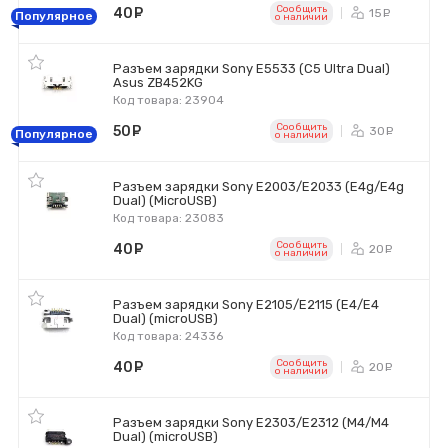
Сообщить
40
руб.
15
ру
Популярное
o наличии
Разъем зарядки Sony E5533 (C5 Ultra Dual)
Asus ZB452KG
Код товара: 23904
Сообщить
50
руб.
30
ру
Популярное
o наличии
Разъем зарядки Sony E2003/E2033 (E4g/E4g
Dual) (MicroUSB)
Код товара: 23083
Сообщить
40
руб.
20
ру
o наличии
Разъем зарядки Sony E2105/E2115 (E4/E4
Dual) (microUSB)
Код товара: 24336
Сообщить
40
руб.
20
ру
o наличии
Разъем зарядки Sony E2303/E2312 (M4/M4
Dual) (microUSB)