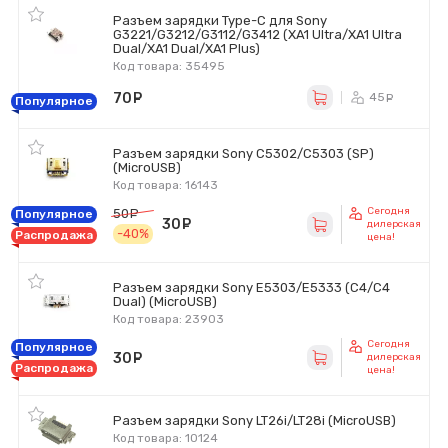
Разъем зарядки Type-C для Sony
G3221/G3212/G3112/G3412 (XA1 Ultra/XA1 Ultra
Dual/XA1 Dual/XA1 Plus)
Код товара: 35495
70
руб.
45
ру
Популярное
Разъем зарядки Sony C5302/C5303 (SP)
(MicroUSB)
Код товара: 16143
Сегодня
50
руб.
Популярное
30
руб.
дилерская
-40%
Распродажа
цена!
Разъем зарядки Sony E5303/E5333 (C4/C4
Dual) (MicroUSB)
Код товара: 23903
Сегодня
Популярное
30
руб.
дилерская
Распродажа
цена!
Разъем зарядки Sony LT26i/LT28i (MicroUSB)
Код товара: 10124