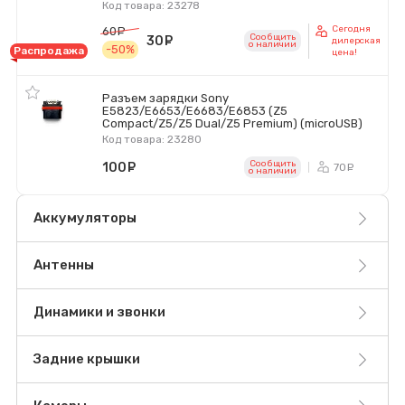
Код товара: 23278
Сегодня
60
руб.
Сообщить
30
руб.
дилерская
o наличии
-50%
Распродажа
цена!
Разъем зарядки Sony
E5823/E6653/E6683/E6853 (Z5
Compact/Z5/Z5 Dual/Z5 Premium) (microUSB)
Код товара: 23280
Сообщить
100
руб.
70
ру
o наличии
Аккумуляторы
Антенны
Динамики и звонки
Задние крышки