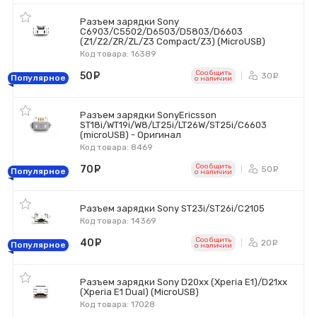
Разъем зарядки Sony
C6903/C5502/D6503/D5803/D6603
(Z1/Z2/ZR/ZL/Z3 Compact/Z3) (MicroUSB)
Код товара: 16389
Сообщить
50
руб.
30
ру
Популярное
o наличии
Разъем зарядки SonyEricsson
ST18i/WT19i/W8/LT25i/LT26W/ST25i/C6603
(microUSB) - Оригинал
Код товара: 8469
Сообщить
70
руб.
50
ру
Популярное
o наличии
Разъем зарядки Sony ST23i/ST26i/C2105
Код товара: 14369
Сообщить
40
руб.
20
ру
Популярное
o наличии
Разъем зарядки Sony D20xx (Xperia E1)/D21xx
(Xperia E1 Dual) (MicroUSB)
Код товара: 17028