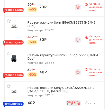
Сегодня
50
руб.
20
руб.
дилерская
-60%
Распродажа
цена!
Разъем зарядки Sony E5603/E5633 (M5/M5
Dual)
Код товара: 23279
Сегодня
60
руб.
30
руб.
дилерская
-50%
Распродажа
цена!
Разъем гарнитуры Sony E5303/E5333 (C4/C4
Dual)
Код товара: 23333
Сегодня
80
руб.
40
руб.
дилерская
-50%
Распродажа
цена!
Разъем зарядки Sony C2305/D2203/D2212
(C/E3/E3 Dual) (MicroUSB)
Код товара: 15746
Сообщить
40
руб.
20
ру
Популярное
o наличии