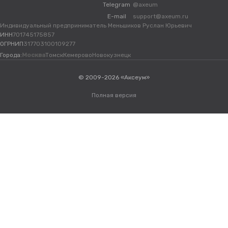
Telegram
@axeum
E-mail
support@axeum.ru
Индивидуальный предприниматель Меньшиков Руслан Юрьевич
ИНН
701745175857
ОГРНИП
317703100109277
Города:
Москва
Томск
Кемерово
Новокузнецк
© 2009-2026 «Аксеум»
Полная версия