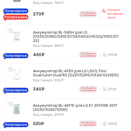
Код товара: 16451
Сегодня
Популярное
Сообщить
270
руб.
дилерская
o наличии
Распродажа
цена!
Аккумулятор BL-54SH для LG
(D335/D380/D410/D724/H502/H522y/X155/D7
22)
Код товара: 18517
Сообщить
460
руб.
290
ру
Популярное
o наличии
Аккумулятор BL-41ZH для LG L50/L Fino
Dual/Leon Dual/K5 (D221/D295/H324/X220DS)
Код товара: 20677
Сообщить
340
руб.
270
ру
Популярное
o наличии
Аккумулятор BL-45F1F для LG K7 2017/K8 2017
(X230/X240/X300)
Код товара: 29741
Сообщить
530
руб.
320
ру
Популярное
o наличии