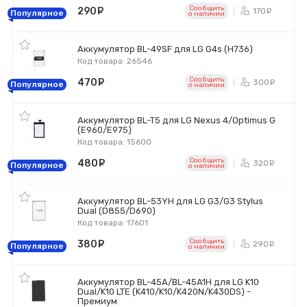
Сообщить
290
руб.
170
ру
Популярное
o наличии
Аккумулятор BL-49SF для LG G4s (H736)
Код товара: 26546
Сообщить
470
руб.
300
ру
Популярное
o наличии
Аккумулятор BL-T5 для LG Nexus 4/Optimus G
(E960/E975)
Код товара: 15600
Сообщить
480
руб.
320
ру
Популярное
o наличии
Аккумулятор BL-53YH для LG G3/G3 Stylus
Dual (D855/D690)
Код товара: 17601
Сообщить
380
руб.
290
ру
Популярное
o наличии
Аккумулятор BL-45A/BL-45A1H для LG K10
Dual/K10 LTE (K410/K10/K420N/K430DS) -
Премиум