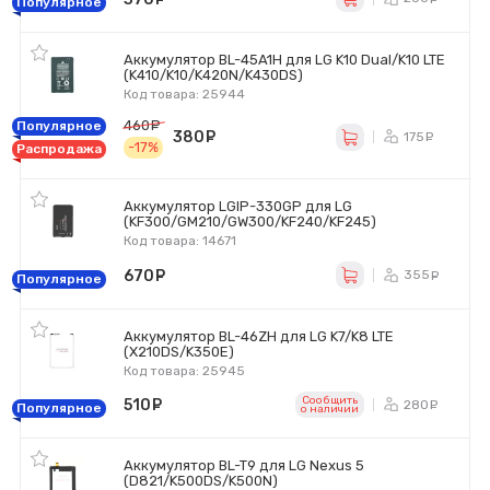
Популярное
Аккумулятор BL-45A1H для LG K10 Dual/K10 LTE
(K410/K10/K420N/K430DS)
Код товара: 25944
460
руб.
Популярное
380
руб.
175
ру
-17%
Распродажа
Аккумулятор LGIP-330GP для LG
(KF300/GM210/GW300/KF240/KF245)
Код товара: 14671
670
руб.
355
ру
Популярное
Аккумулятор BL-46ZH для LG K7/K8 LTE
(X210DS/K350E)
Код товара: 25945
Сообщить
510
руб.
280
ру
Популярное
o наличии
Аккумулятор BL-T9 для LG Nexus 5
(D821/K500DS/K500N)