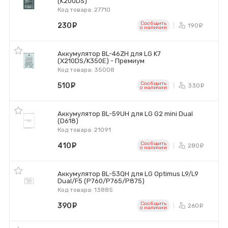
(K200DS)
Код товара: 27710
Сообщить
230
руб.
190
ру
o наличии
Аккумулятор BL-46ZH для LG K7
(X210DS/K350E) - Премиум
Код товара: 35008
Сообщить
510
руб.
330
ру
o наличии
Аккумулятор BL-59UH для LG G2 mini Dual
(D618)
Код товара: 21091
Сообщить
410
руб.
280
ру
o наличии
Аккумулятор BL-53QH для LG Optimus L9/L9
Dual/F5 (P760/P765/P875)
Код товара: 13885
Сообщить
390
руб.
260
ру
o наличии