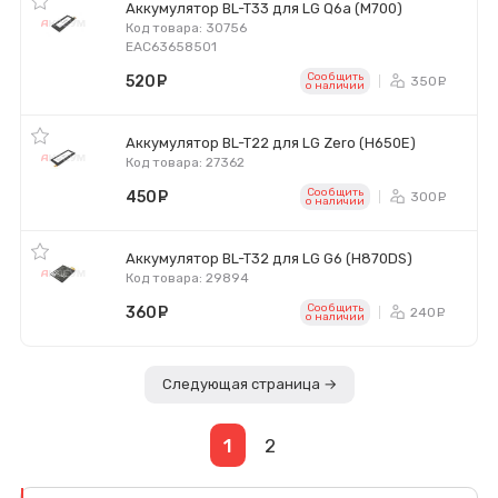
Аккумулятор BL-T33 для LG Q6a (M700)
Код товара: 30756
ЕАС63658501
Сообщить
520
руб.
350
ру
o наличии
Аккумулятор BL-T22 для LG Zero (H650E)
Код товара: 27362
Сообщить
450
руб.
300
ру
o наличии
Аккумулятор BL-T32 для LG G6 (H870DS)
Код товара: 29894
Сообщить
360
руб.
240
ру
o наличии
Следующая страница →
1
2