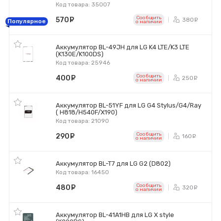
Код товара: 35007
Сообщить
570
руб.
380
ру
Популярное
o наличии
Аккумулятор BL-49JH для LG K4 LTE/K3 LTE
(K130E/K100DS)
Код товара: 25946
Сообщить
400
руб.
250
ру
o наличии
Аккумулятор BL-51YF для LG G4 Stylus/G4/Ray
( H818/H540F/X190)
Код товара: 21090
Сообщить
290
руб.
160
ру
o наличии
Аккумулятор BL-T7 для LG G2 (D802)
Код товара: 16450
Сообщить
480
руб.
320
ру
o наличии
Аккумулятор BL-41A1HB для LG X style