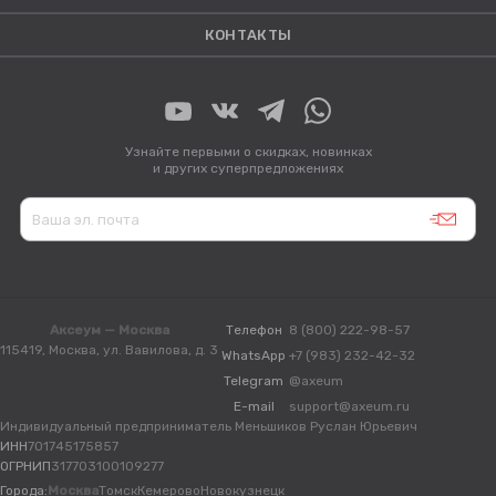
КОНТАКТЫ
Узнайте первыми о скидках, новинках
и других суперпредложениях
Аксеум — Москва
Телефон
8 (800) 222-98-57
115419, Москва, ул. Вавилова, д. 3
WhatsApp
+7 (983) 232-42-32
Telegram
@axeum
E-mail
support@axeum.ru
Индивидуальный предприниматель Меньшиков Руслан Юрьевич
ИНН
701745175857
ОГРНИП
317703100109277
Города:
Москва
Томск
Кемерово
Новокузнецк