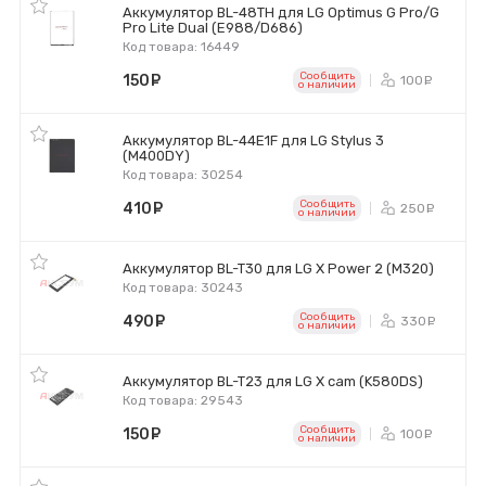
Аккумулятор BL-48TH для LG Optimus G Pro/G
Pro Lite Dual (E988/D686)
Код товара: 16449
Сообщить
150
руб.
100
ру
o наличии
Аккумулятор BL-44E1F для LG Stylus 3
(M400DY)
Код товара: 30254
Сообщить
410
руб.
250
ру
o наличии
Аккумулятор BL-T30 для LG X Power 2 (M320)
Код товара: 30243
Сообщить
490
руб.
330
ру
o наличии
Аккумулятор BL-T23 для LG X cam (K580DS)
Код товара: 29543
Сообщить
150
руб.
100
ру
o наличии