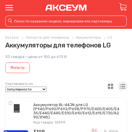
Каталог
Запчасти для телефонов
Аккумуляторы
LG
Аккумуляторы для телефонов LG
33 товара · цены от 150 до 670 ₽
Фильтр
Сортировать по
Аккумулятор BL-44JN для LG
(P940/P690/P692/P698/P970/E400/E405/E4
35/E440/E445/E510/E610/E612/E615/E730/A2
90/X145)
Код товара: 15599
370
руб.
200
ру