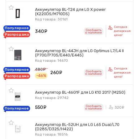
Аккумулятор BL-T24 для LG X power
(K220DS/M710DS)
Код товара: 30161
Сегодня
Популярное
Сообщить
340
руб.
дилерская
o наличии
Распродажа
цена!
Аккумулятор BL-44JH для LG Optimus L7/L4 II
(P700/P705/E440/E445)
Код товара: 14670
Сегодня
480
руб.
Популярное
Сообщить
260
руб.
дилерская
o наличии
-46%
Распродажа
цена!
Аккумулятор BL-46G1F для LG K10 2017 (M250)
Код товара: 29742
Сообщить
550
руб.
320
ру
Популярное
o наличии
Аккумулятор BL-52UH для LG L65 Dual/L70
(D285/D325/H422)
Код товара: 18516