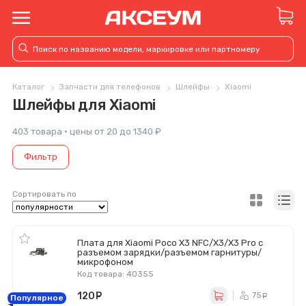
Каталог
Запчасти для телефонов
Шлейфы
Xiaomi
Шлейфы для Xiaomi
403 товара · цены от 20 до 1340 ₽
Фильтр
Сортировать по
Плата для Xiaomi Poco X3 NFC/X3/X3 Pro с
разъемом зарядки/разъемом гарнитуры/
микрофоном
Код товара: 40355
120
руб.
75
ру
Популярное