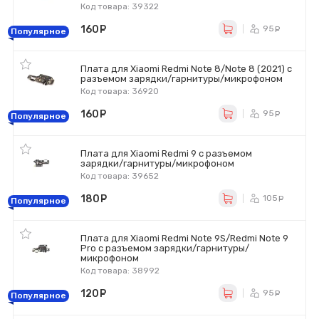
Код товара: 39322
160
руб.
95
ру
Популярное
Плата для Xiaomi Redmi Note 8/Note 8 (2021) с
разъемом зарядки/гарнитуры/микрофоном
Код товара: 36920
160
руб.
95
ру
Популярное
Плата для Xiaomi Redmi 9 с разъемом
зарядки/гарнитуры/микрофоном
Код товара: 39652
180
руб.
105
ру
Популярное
Плата для Xiaomi Redmi Note 9S/Redmi Note 9
Pro с разъемом зарядки/гарнитуры/
микрофоном
Код товара: 38992
120
руб.
95
ру
Популярное