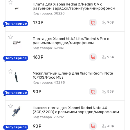
Плата для Xiaomi Redmi 8/Redmi 8A с
разъемом зарядки/гарнитуры/микрофоном
Код товара: 38220
170
руб.
90
ру
Популярное
Плата для Xiaomi Mi A2 Lite/Redmi 6 Pro с
разъемом зарядки/микрофоном
Код товара: 33146
160
руб.
95
ру
Популярное
Межплатный шлейф для Xiaomi Redmi Note
10/10S/Poco M5s
Код товара: 43295
90
руб.
55
ру
Популярное
Нижняя плата для Xiaomi Redmi Note 4X
(3GB/32GB) с разъемом зарядки/микрофоном
Код товара: 29312
90
руб.
40
ру
Популярное