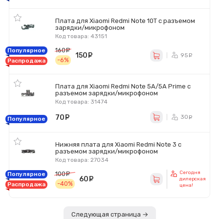
Плата для Xiaomi Redmi Note 10T с разъемом
зарядки/микрофоном
Код товара: 43151
160
руб.
Популярное
150
руб.
95
ру
-6%
Распродажа
Плата для Xiaomi Redmi Note 5A/5A Prime с
разъемом зарядки/микрофоном
Код товара: 31474
70
руб.
30
ру
Популярное
Нижняя плата для Xiaomi Redmi Note 3 с
разъемом зарядки/микрофоном
Код товара: 27034
Сегодня
100
руб.
Популярное
60
руб.
дилерская
-40%
Распродажа
цена!
Следующая страница →