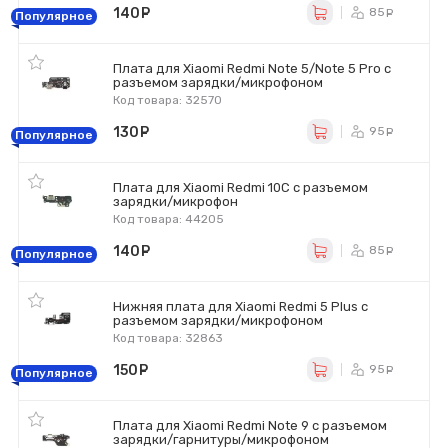
140
руб.
85
ру
Популярное
Плата для Xiaomi Redmi Note 5/Note 5 Pro с
разъемом зарядки/микрофоном
Код товара: 32570
130
руб.
95
ру
Популярное
Плата для Xiaomi Redmi 10C с разъемом
зарядки/микрофон
Код товара: 44205
140
руб.
85
ру
Популярное
Нижняя плата для Xiaomi Redmi 5 Plus c
разъемом зарядки/микрофоном
Код товара: 32863
150
руб.
95
ру
Популярное
Плата для Xiaomi Redmi Note 9 с разъемом
зарядки/гарнитуры/микрофоном