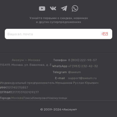
Узнайте первыми о скидках, новинках
и других суперпредложениях
Аксеум — Москва
Телефон
8 (800) 222-98-57
115419, Москва, ул. Вавилова, д. 3
WhatsApp
+7 (983) 232-42-32
Telegram
@axeum
E-mail
support@axeum.ru
Индивидуальный предприниматель Меньшиков Руслан Юрьевич
ИНН
701745175857
ОГРНИП
317703100109277
Города:
Москва
Томск
Кемерово
Новокузнецк
© 2009-2026 «Аксеум»