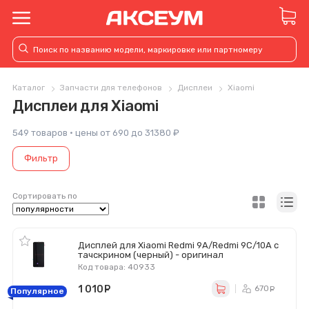
Каталог
Запчасти для телефонов
Дисплеи
Xiaomi
Дисплеи для Xiaomi
549 товаров · цены от 690 до 31380 ₽
Фильтр
Сортировать по
Дисплей для Xiaomi Redmi 9A/Redmi 9C/10A с
тачскрином (черный) - оригинал
Код товара: 40933
1 010
руб.
670
ру
Популярное