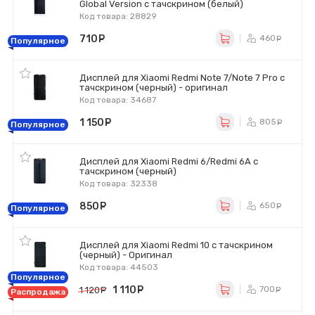
Global Version с тачскрином (белый)
Код товара: 28829
710
руб.
460
ру
Популярное
Дисплей для Xiaomi Redmi Note 7/Note 7 Pro с
тачскрином (черный) - оригинал
Код товара: 34687
1 150
руб.
805
ру
Популярное
Дисплей для Xiaomi Redmi 6/Redmi 6A с
тачскрином (черный)
Код товара: 32338
850
руб.
650
ру
Популярное
Дисплей для Xiaomi Redmi 10 с тачскрином
(черный) - Оригинал
Код товара: 44503
Популярное
1 110
руб.
700
1 120
руб.
ру
Распродажа