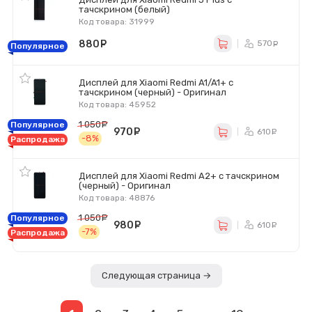
тачскрином (белый)
Код товара: 31999
880
руб.
570
ру
Популярное
Дисплей для Xiaomi Redmi A1/A1+ с
тачскрином (черный) - Оригинал
Код товара: 45952
1 050
руб.
Популярное
970
руб.
610
ру
-8%
Распродажа
Дисплей для Xiaomi Redmi A2+ с тачскрином
(черный) - Оригинал
Код товара: 48876
1 050
руб.
Популярное
980
руб.
610
ру
-7%
Распродажа
Следующая страница →