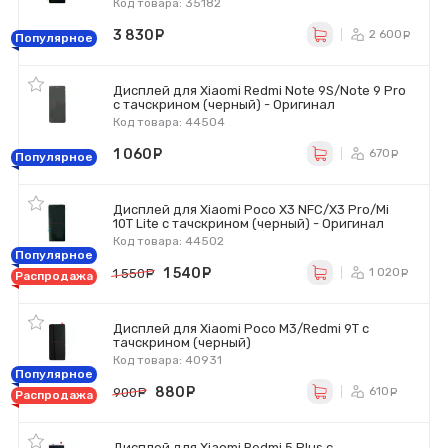
Код товара: 35182
3 830
руб.
2 600
р
Популярное
Дисплей для Xiaomi Redmi Note 9S/Note 9 Pro
с тачскрином (черный) - Оригинал
Код товара: 44504
1 060
руб.
670
ру
Популярное
Дисплей для Xiaomi Poco X3 NFC/X3 Pro/Mi
10T Lite с тачскрином (черный) - Оригинал
Код товара: 44502
Популярное
1 540
руб.
1 020
1 550
руб.
р
Распродажа
Дисплей для Xiaomi Poco M3/Redmi 9T с
тачскрином (черный)
Код товара: 40931
Популярное
880
руб.
610
900
руб.
ру
Распродажа
Дисплей для Xiaomi Redmi 5 Plus с