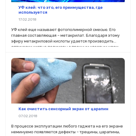
УФ клей: что это, его преимущества, где
используется
17.02.2018
УФ клей еще называют фотополимерной смесью. Его
главная составляющая – метакрилат. Благодаря этому
эфиру метакриловой кислоты удается производить
оптически чистые полимеры с прочным клеевым швом,
полностью прозрачным.
Как очистить сенсорный экран от царапин
07.02.2018
В процессе эксплуатации любого гаджета на его экране
неминуемо появляются дефекты – трещины, царапины,