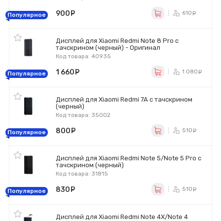
900
руб.
610
ру
Популярное
Дисплей для Xiaomi Redmi Note 8 Pro с
тачскрином (черный) - Оригинал
Код товара: 40935
1 660
руб.
1 080
р
Популярное
Дисплей для Xiaomi Redmi 7A с тачскрином
(черный)
Код товара: 35002
800
руб.
510
ру
Популярное
Дисплей для Xiaomi Redmi Note 5/Note 5 Pro с
тачскрином (черный)
Код товара: 31815
830
руб.
510
ру
Популярное
Дисплей для Xiaomi Redmi Note 4X/Note 4