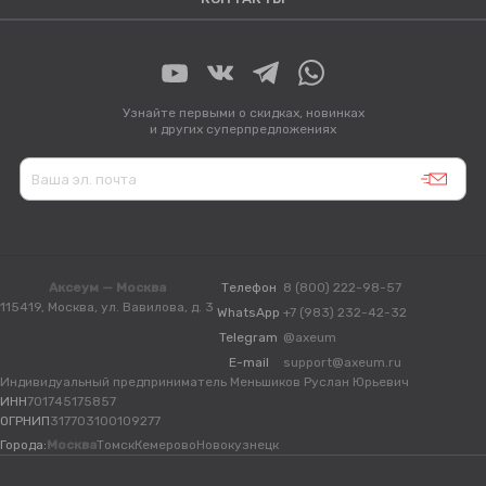
Узнайте первыми о скидках, новинках
и других суперпредложениях
Аксеум — Москва
Телефон
8 (800) 222-98-57
115419, Москва, ул. Вавилова, д. 3
WhatsApp
+7 (983) 232-42-32
Telegram
@axeum
E-mail
support@axeum.ru
Индивидуальный предприниматель Меньшиков Руслан Юрьевич
ИНН
701745175857
ОГРНИП
317703100109277
Города:
Москва
Томск
Кемерово
Новокузнецк