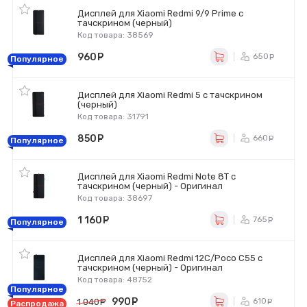
Дисплей для Xiaomi Redmi 9/9 Prime с
тачскрином (черный)
Код товара: 38569
960
руб.
650
ру
Популярное
Дисплей для Xiaomi Redmi 5 с тачскрином
(черный)
Код товара: 31791
850
руб.
660
ру
Популярное
Дисплей для Xiaomi Redmi Note 8T с
тачскрином (черный) - Оригинал
Код товара: 38697
1 160
руб.
765
ру
Популярное
Дисплей для Xiaomi Redmi 12C/Poco C55 с
тачскрином (черный) - Оригинал
Код товара: 48752
Популярное
990
руб.
610
1 040
руб.
ру
Распродажа