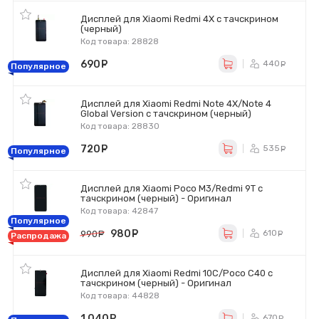
Дисплей для Xiaomi Redmi 4X с тачскрином
(черный)
Код товара: 28828
690
руб.
440
ру
Популярное
Дисплей для Xiaomi Redmi Note 4X/Note 4
Global Version с тачскрином (черный)
Код товара: 28830
720
руб.
535
ру
Популярное
Дисплей для Xiaomi Poco M3/Redmi 9T с
тачскрином (черный) - Оригинал
Код товара: 42847
Популярное
980
руб.
610
990
руб.
ру
Распродажа
Дисплей для Xiaomi Redmi 10C/Poco C40 с
тачскрином (черный) - Оригинал
Код товара: 44828
1 040
руб.
670
ру