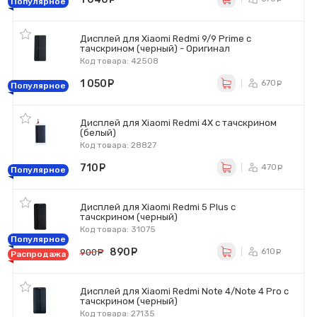
Популярное
Дисплей для Xiaomi Redmi 9/9 Prime с
тачскрином (черный) - Оригинал
Код товара: 42508
1 050
руб.
670
ру
Популярное
Дисплей для Xiaomi Redmi 4X с тачскрином
(белый)
Код товара: 28827
710
руб.
470
ру
Популярное
Дисплей для Xiaomi Redmi 5 Plus с
тачскрином (черный)
Код товара: 31075
Популярное
890
руб.
610
900
руб.
ру
Распродажа
Дисплей для Xiaomi Redmi Note 4/Note 4 Pro с
тачскрином (черный)
Код товара: 27135