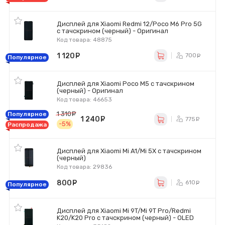
Дисплей для Xiaomi Redmi 12/Poco M6 Pro 5G
с тачскрином (черный) - Оригинал
Код товара: 48875
1 120
руб.
700
ру
Популярное
Дисплей для Xiaomi Poco M5 с тачскрином
(черный) - Оригинал
Код товара: 46653
1 310
руб.
Популярное
1 240
руб.
775
ру
-5%
Распродажа
Дисплей для Xiaomi Mi A1/Mi 5X с тачскрином
(черный)
Код товара: 29836
800
руб.
610
ру
Популярное
Дисплей для Xiaomi Mi 9T/Mi 9T Pro/Redmi
K20/K20 Pro с тачскрином (черный) - OLED