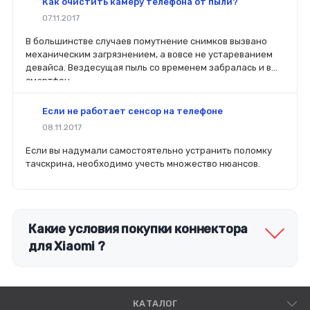
Как очистить камеру телефона от пыли?
деталей определит его качество. Желательно, чтобы
07.11.2017
перед покупкой нового модуля старый был в руках. Так
легче сориентироваться в разъемах, элементах
В большинстве случаев помутнение снимков вызвано
крепления, электрических параметрах и прочих
механическим загрязнением, а вовсе не устареванием
характеристиках.
девайса. Вездесущая пыль со временем забралась и в
смартфон.
Если не работает сенсор на телефоне
08.11.2017
Если вы надумали самостоятельно устранить поломку
тачскрина, необходимо учесть множество нюансов.
Какие условия покупки коннектора
для Xiaomi ?
КАТАЛОГ