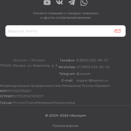
Узнайте первыми о скидках, новинках
и других суперпредложениях
Аксеум — Москва
Телефон
8 (800) 222-98-57
115419, Москва, ул. Вавилова, д. 3
WhatsApp
+7 (983) 232-42-32
Telegram
@axeum
E-mail
support@axeum.ru
Индивидуальный предприниматель Меньшиков Руслан Юрьевич
ИНН
701745175857
ОГРНИП
317703100109277
Города:
Москва
Томск
Кемерово
Новокузнецк
© 2009-2026 «Аксеум»
Полная версия