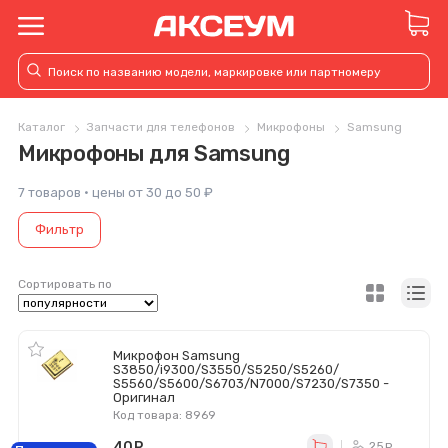
Каталог
Запчасти для телефонов
Микрофоны
Samsung
Микрофоны для Samsung
7 товаров · цены от 30 до 50 ₽
Фильтр
Сортировать по
Микрофон Samsung
S3850/i9300/S3550/S5250/S5260/
S5560/S5600/S6703/N7000/S7230/S7350 -
Оригинал
Код товара: 8969
40
руб.
25
ру