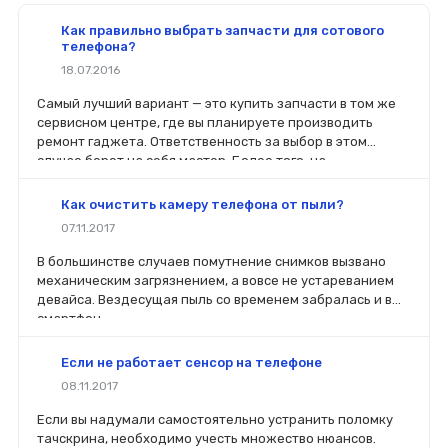
Как правильно выбрать запчасти для сотового
телефона?
18.07.2016
Самый лучший вариант — это купить запчасти в том же
сервисном центре, где вы планируете производить
ремонт гаджета. Ответственность за выбор в этом
случае берет на себя мастер. Более того, на
комплектующие будет распространяться гарантия. Если
вы планируете делать ремонт самостоятельно, то выбор
Как очистить камеру телефона от пыли?
деталей определит его качество. Желательно, чтобы
07.11.2017
перед покупкой нового модуля старый был в руках. Так
легче сориентироваться в разъемах, элементах
В большинстве случаев помутнение снимков вызвано
крепления, электрических параметрах и прочих
механическим загрязнением, а вовсе не устареванием
характеристиках.
девайса. Вездесущая пыль со временем забралась и в
смартфон.
Если не работает сенсор на телефоне
08.11.2017
Если вы надумали самостоятельно устранить поломку
тачскрина, необходимо учесть множество нюансов.