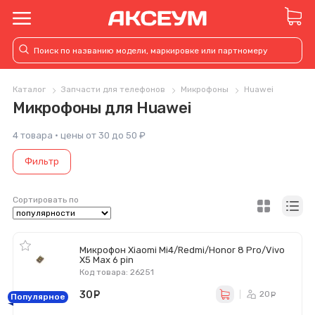
Каталог
Запчасти для телефонов
Микрофоны
Huawei
Микрофоны для Huawei
4 товара · цены от 30 до 50 ₽
Фильтр
Сортировать по
Микрофон Xiaomi Mi4/Redmi/Honor 8 Pro/Vivo
X5 Max 6 pin
Код товара: 26251
30
руб.
20
ру
Популярное