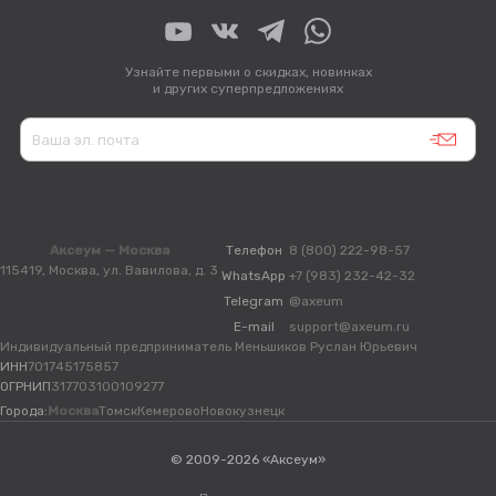
Узнайте первыми о скидках, новинках
и других суперпредложениях
Аксеум — Москва
Телефон
8 (800) 222-98-57
115419, Москва, ул. Вавилова, д. 3
WhatsApp
+7 (983) 232-42-32
Telegram
@axeum
E-mail
support@axeum.ru
Индивидуальный предприниматель Меньшиков Руслан Юрьевич
ИНН
701745175857
ОГРНИП
317703100109277
Города:
Москва
Томск
Кемерово
Новокузнецк
© 2009-2026 «Аксеум»