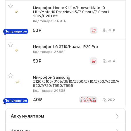
Микрофон Honor 9 Lite/Huawei Mate 10
Lite/Mate 10 Pro/Nova 3/P Smart/P Smart
2019/P20 Lite
Код товара: 34384
50
руб.
30
ру
Популярное
Микрофон LG G710/Huawei P20 Pro
Код товара: 33852
50
руб.
30
ру
Микрофон Samsung
J120/J105/J106/J510/J530/J710/J730/A320/A
520/A720/T580/T585
Код товара: 29538
Сообщить
40
руб.
20
ру
Популярное
o наличии
Аккумуляторы