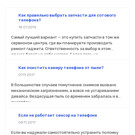
Как правильно выбрать запчасти для сотового
телефона?
18.07.2016
Самый лучший вариант — это купить запчасти в том же
сервисном центре, где вы планируете производить
ремонт гаджета. Ответственность за выбор в этом
случае берет на себя мастер. Более того, на
комплектующие будет распространяться гарантия. Если
вы планируете делать ремонт самостоятельно, то выбор
Как очистить камеру телефона от пыли?
деталей определит его качество. Желательно, чтобы
07.11.2017
перед покупкой нового модуля старый был в руках. Так
легче сориентироваться в разъемах, элементах
В большинстве случаев помутнение снимков вызвано
крепления, электрических параметрах и прочих
механическим загрязнением, а вовсе не устареванием
характеристиках.
девайса. Вездесущая пыль со временем забралась и в
смартфон.
Если не работает сенсор на телефоне
08.11.2017
Если вы надумали самостоятельно устранить поломку