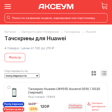
Каталог
Запчасти для телефонов
Тачскрины
Huawei
Тачскрины для Huawei
4 товара · цены от 120 до 210 ₽
Фильтр
Сортировать по
Тачскрин Huawei U8951D Ascend G510 / G525
(черный)
Код товара: 13864
Сегодня
160
руб.
Популярное
Сообщить
120
руб.
дилерская
o наличии
-25%
Распродажа
цена!