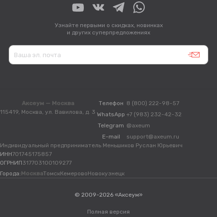
Узнайте первыми о скидках, новинках
и других суперпредложениях
Аксеум — Москва
Телефон
8 (800) 222-98-57
115419, Москва, ул. Вавилова, д. 3
WhatsApp
+7 (983) 232-42-32
Telegram
@axeum
E-mail
support@axeum.ru
Индивидуальный предприниматель Меньшиков Руслан Юрьевич
ИНН
701745175857
ОГРНИП
317703100109277
Города:
Москва
Томск
Кемерово
Новокузнецк
© 2009-2026 «Аксеум»
Полная версия