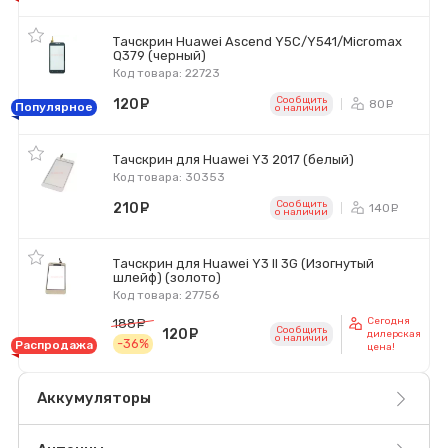
Тачскрин Huawei Ascend Y5C/Y541/Micromax
Q379 (черный)
Код товара: 22723
Сообщить
120
руб.
80
ру
Популярное
o наличии
Тачскрин для Huawei Y3 2017 (белый)
Код товара: 30353
Сообщить
210
руб.
140
ру
o наличии
Тачскрин для Huawei Y3 II 3G (Изогнутый
шлейф) (золото)
Код товара: 27756
Сегодня
188
руб.
Сообщить
120
руб.
дилерская
o наличии
-36%
Распродажа
цена!
Аккумуляторы