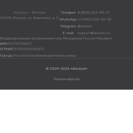
Аксеум — Москва
Телефон
8 (800) 222-98-57
115419, Москва, ул. Вавилова, д. 3
WhatsApp
+7 (983) 232-42-32
Telegram
@axeum
E-mail
support@axeum.ru
Индивидуальный предприниматель Меньшиков Руслан Юрьевич
ИНН
701745175857
ОГРНИП
317703100109277
Города:
Москва
Томск
Кемерово
Новокузнецк
© 2009-2026 «Аксеум»
Полная версия