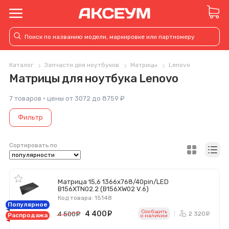
Каталог
Запчасти для ноутбуков
Матрицы
Lenovo
Матрицы для ноутбука Lenovo
7 товаров · цены от 3072 до 8759 ₽
Фильтр
Сортировать по
Матрица 15,6 1366x768/40pin/LED
B156XTN02.2 (B156XW02 V.6)
Код товара: 15148
Популярное
Сообщить
4 400
руб.
2 320
4 500
руб.
р
Распродажа
o наличии