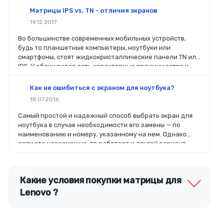
Матрицы IPS vs. TN - отличия экранов
19.12.2017
Во большинстве современных мобильных устройств,
будь то планшетные компьютеры, ноутбуки или
смартфоны, стоят жидкокристаллические панели TN или
IPS. У обоих видов есть характерные преимущества и
недостатки. Давай рассмотрим их и выясним, когда
лучше отдать предпочтение тому или иному дисплею.
Как не ошибиться с экраном для ноутбука?
18.07.2016
Самый простой и надежный способ выбрать экран для
ноутбука в случае необходимости его замены — по
наименованию и номеру, указанному на нем. Однако
если это невозможно, то работает и другой вариант —
по модели гаджета. Современный рынок запчастей
предлагает огромный выбор оригинальных и
совместимых вариантов.
Какие условия покупки матрицы для
Lenovo ?