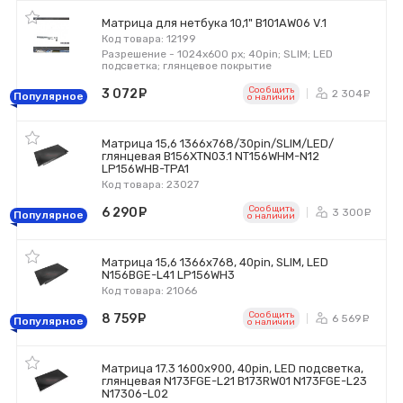
Матрица для нетбука 10,1" B101AW06 V.1
Код товара: 12199
Разрешение - 1024x600 px; 40pin; SLIM; LED
подсветка; глянцевое покрытие
Сообщить
3 072
руб.
2 304
р
Популярное
o наличии
Матрица 15,6 1366x768/30pin/SLIM/LED/
глянцевая B156XTN03.1 NT156WHM-N12
LP156WHB-TPA1
Код товара: 23027
Сообщить
6 290
руб.
3 300
р
Популярное
o наличии
Матрица 15,6 1366x768, 40pin, SLIM, LED
N156BGE-L41 LP156WH3
Код товара: 21066
Сообщить
8 759
руб.
6 569
р
Популярное
o наличии
Матрица 17.3 1600x900, 40pin, LED подсветка,
глянцевая N173FGE-L21 B173RW01 N173FGE-L23
N17306-L02