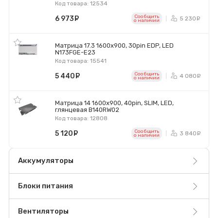
Код товара: 12534
Сообщить
6 973
руб.
5 230
р
o наличии
Матрица 17.3 1600x900, 30pin EDP, LED
N173FGE-E23
Код товара: 15541
Сообщить
5 440
руб.
4 080
р
o наличии
Матрица 14 1600x900, 40pin, SLIM, LED,
глянцевая B140RW02
Код товара: 12808
Сообщить
5 120
руб.
3 840
р
o наличии
Аккумуляторы
Блоки питания
Вентиляторы