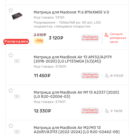
Матрица для Macbook 11.6 B116XW05 V.0
Код товара: 13161
Разрешение - 1366x768 px; 40 pin; LED
подсветка; глянцевое покрытие
Сегодня
3 510
руб.
Сообщить
3 120
руб.
дилерская
o наличии
-11%
Распродажа
цена!
Матрица для MacBook Air 13 A1932/A2179
(2018-2020) (LG LP133WQ4 (SJ)(A1))
Код товара: 57600
Сообщить
11 450
руб.
8 950
р
o наличии
Матрица для MacBook Air M1 13 A2337 (2020)
(LG 820-02004-03)
Код товара: 57601
Сообщить
12 330
руб.
9 760
р
o наличии
Матрица для MacBook Air M2/M3 13
A2681/A3113 (2022-2024) (LG 820-02442-08)