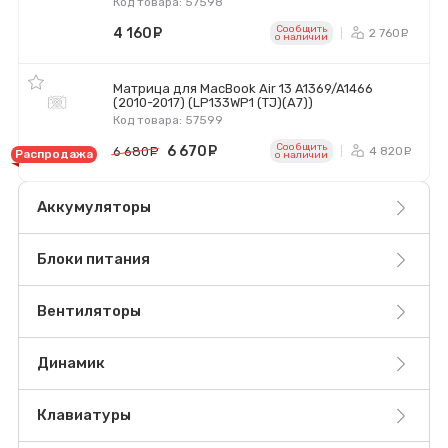
Код товара: 57598
Сообщить
4 160
руб.
2 760
р
o наличии
Матрица для MacBook Air 13 A1369/A1466
(2010-2017) (LP133WP1 (TJ)(A7))
Код товара: 57599
Сообщить
6 670
руб.
4 820
6 680
руб.
р
Распродажа
o наличии
Аккумуляторы
Блоки питания
Вентиляторы
Динамик
Клавиатуры