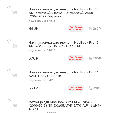
Нижняя рамка дисплея для MacBook Pro 13
A1706/A1989/A2159/A2251/A2289/A2338
(2016-2022) Черный
Код товара: 57813
Сообщить
460
руб.
260
ру
o наличии
Нижняя рамка дисплея для MacBook Pro 15
A1707/A1990 (2016-2019) Черный
Код товара: 57814
Сообщить
370
руб.
250
ру
o наличии
Нижняя рамка дисплея для MacBook Pro 16
A2141 (2019) Черный
Код товара: 57815
Сообщить
550
руб.
390
ру
o наличии
Матрица для MacBook Air 11 A1370/A1465
(2010-2015) (B116XW05/LTH116AT01/LP116WH4-
TJA3)