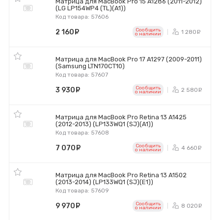
Матрица для MacBook Pro 15 A1286 (2011-2012)
(LG LP154WP4 (TL)(A1))
Код товара: 57606
Сообщить
2 160
руб.
1 280
р
o наличии
Матрица для MacBook Pro 17 A1297 (2009-2011)
(Samsung LTN170CT10)
Код товара: 57607
Сообщить
3 930
руб.
2 580
р
o наличии
Матрица для MacBook Pro Retina 13 A1425
(2012-2013) (LP133WQ1 (SJ)(A1))
Код товара: 57608
Сообщить
7 070
руб.
4 660
р
o наличии
Матрица для MacBook Pro Retina 13 A1502
(2013-2014) (LP133WQ1 (SJ)(E1))
Код товара: 57609
Сообщить
9 970
руб.
8 020
р
o наличии