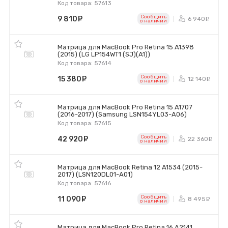
Код товара: 57613
Сообщить
9 810
руб.
6 940
р
o наличии
Матрица для MacBook Pro Retina 15 A1398
(2015) (LG LP154WT1 (SJ)(A1))
Код товара: 57614
Сообщить
15 380
руб.
12 140
р
o наличии
Матрица для MacBook Pro Retina 15 A1707
(2016-2017) (Samsung LSN154YL03-A06)
Код товара: 57615
Сообщить
42 920
руб.
22 360
р
o наличии
Матрица для MacBook Retina 12 A1534 (2015-
2017) (LSN120DL01-A01)
Код товара: 57616
Сообщить
11 090
руб.
8 495
р
o наличии
Матрица для MacBook Pro Retina 16 A2141