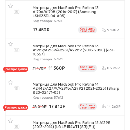
Матрица для MacBook Pro Retina 13
A1706/A1708 (2016-2017) (Samsung
LSN133DL04-A05)
Код товара: 57610
Сообщить
17 450
руб.
9 100
р
o наличии
Матрица для MacBook Pro Retina 13
A1989/A2159/A2251/A2289 (2018-2020) (661-
10357)
Код товара: 57611
Сообщить
11 380
руб.
8 995
11 470
руб.
р
Распродажа
o наличии
Матрица для MacBook Pro Retina 14
A2442/A2779/A2918/A2992 (2021-2023) (Sharp
820-02471-03)
Код товара: 57612
Сообщить
17 810
руб.
14 260
18 010
руб.
р
Распродажа
o наличии
Матрица для MacBook Pro Retina 15 A1398
(2013-2014) (LG LP154WT1 (SJ)(E1))