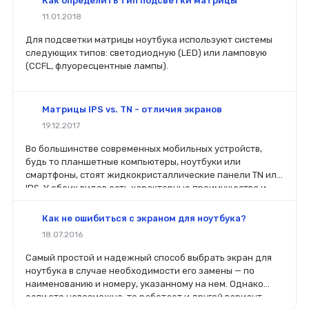
Как определить тип подсветки матрицы
11.01.2018
Для подсветки матрицы ноутбука используют системы
следующих типов: светодиодную (LED) или ламповую
(CCFL, флуоресцентные лампы).
Матрицы IPS vs. TN - отличия экранов
19.12.2017
Во большинстве современных мобильных устройств,
будь то планшетные компьютеры, ноутбуки или
смартфоны, стоят жидкокристаллические панели TN или
IPS. У обоих видов есть характерные преимущества и
недостатки. Давай рассмотрим их и выясним, когда
лучше отдать предпочтение тому или иному дисплею.
Как не ошибиться с экраном для ноутбука?
18.07.2016
Самый простой и надежный способ выбрать экран для
ноутбука в случае необходимости его замены — по
наименованию и номеру, указанному на нем. Однако
если это невозможно, то работает и другой вариант —