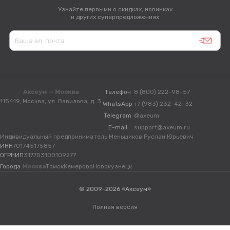
Узнайте первыми о скидках, новинках
и других суперпредложениях
Аксеум — Москва
Телефон
8 (800) 222-98-57
115419, Москва, ул. Вавилова, д. 3
WhatsApp
+7 (983) 232-42-32
Telegram
@axeum
E-mail
support@axeum.ru
Индивидуальный предприниматель Меньшиков Руслан Юрьевич
ИНН
701745175857
ОГРНИП
317703100109277
Города:
Москва
Томск
Кемерово
Новокузнецк
© 2009-2026 «Аксеум»
Полная версия