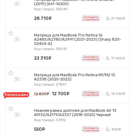
(2019) (661-14200)
Код товара: 58540
Сообщить
28 710
руб.
21 960
р
o наличии
Матрица для MacBook Pro Retina 16
A2485/A2780/A2991 (2021-2023) (Sharp 820-
02454-A)
Код товара: 58541
Сообщить
22 310
руб.
17 600
р
o наличии
Матрица для MacBook Pro Retina M1/M2 13
A2338 (2020-2022)
Код товара: 57807
Сообщить
12 700
руб.
10 060
12 800
руб.
р
Распродажа
o наличии
Нижняя рамка дисплея для MacBook Air 13
A1932/A2179/A2337 (2018-2020) Черный
Код товара: 57812
Сообщить
550
руб.
405
ру
o наличии