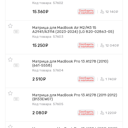
Код товара: 57602
Сообщить
15 360
руб.
12 140
р
o наличии
Матрица для MacBook Air M2/M3 15
A2941/A3114 (2023-2024) (LG 820-02863-05)
Код товара: 57603
Сообщить
15 250
руб.
12 040
р
o наличии
Матрица для MacBook Pro 13 A1278 (2010)
(661-5558)
Код товара: 57604
Сообщить
2 510
руб.
1 740
р
o наличии
Матрица для MacBook Pro 13 A1278 (2011-2012)
(B133EW07)
Код товара: 57605
Сообщить
2 080
руб.
1 220
р
o наличии