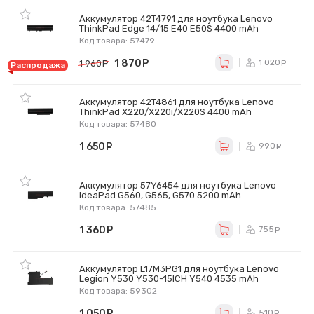
Аккумулятор 42T4791 для ноутбука Lenovo
ThinkPad Edge 14/15 E40 E50S 4400 mAh
Код товара: 57479
1 870
руб.
1 020
1 960
руб.
р
Распродажа
Аккумулятор 42T4861 для ноутбука Lenovo
ThinkPad X220/X220i/X220S 4400 mAh
Код товара: 57480
1 650
руб.
990
ру
Аккумулятор 57Y6454 для ноутбука Lenovo
IdeaPad G560, G565, G570 5200 mAh
Код товара: 57485
1 360
руб.
755
ру
Аккумулятор L17M3PG1 для ноутбука Lenovo
Legion Y530 Y530-15ICH Y540 4535 mAh
Код товара: 59302
1 050
руб.
510
ру