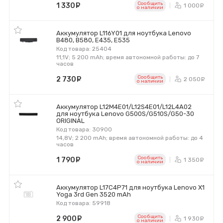
Сообщить
1 330
руб.
1 000
р
o наличии
Аккумулятор L116Y01 для ноутбука Lenovo
B480, B580, E435, E535
Код товара: 25404
11,1V; 5 200 mAh; время автономной работы: до 7
часов
Сообщить
2 730
руб.
2 050
р
o наличии
Аккумулятор L12M4E01/L12S4E01/L12L4A02
для ноутбука Lenovo G500S/G510S/G50-30
ORIGINAL
Код товара: 30900
14,8V; 2 200 mAh; время автономной работы: до 4
часов
Сообщить
1 790
руб.
1 350
р
o наличии
Аккумулятор L17C4P71 для ноутбука Lenovo X1
Yoga 3rd Gen 3520 mAh
Код товара: 59918
Сообщить
2 900
руб.
1 930
р
o наличии