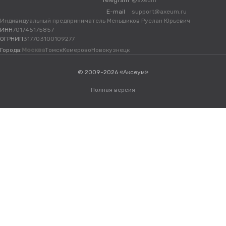
Telegram
@axeum
E-mail
support@axeum.ru
Индивидуальный предприниматель Меньшиков Руслан Юрьевич
ИНН
701745175857
ОГРНИП
317703100109277
Города:
Москва
Томск
Кемерово
Новокузнецк
© 2009-2026 «Аксеум»
Полная версия