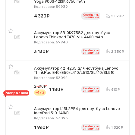
Yoga 900S-12ISK 6750 mAh
Код товара: 59939
Сообщить
4 320
руб.
2 520
р
o наличии
Аккумулятор SB10K97582 для ноутбука
Lenovo Thinkpad T470 61+ 4400 mAh
Код товара: 59940
Сообщить
3 130
руб.
2 350
р
o наличии
Аккумулятор 42T4235 для ноутбука Lenovo
ThinkPad E40/E50/L410/L510/SL410/SL510
Код товара: 53092
2 210
руб.
Сообщить
1 180
руб.
610
ру
o наличии
-47%
Распродажа
Аккумулятор L15L2PB4 для ноутбука Lenovo
IdeaPad 310-141KB
Код товара: 53093
Сообщить
1 960
руб.
1 320
р
o наличии