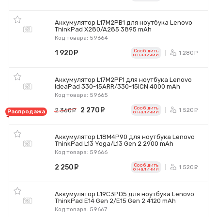
Аккумулятор L17M2PB1 для ноутбука Lenovo
ThinkPad X280/A285 3895 mAh
Код товара: 59664
Сообщить
1 920
руб.
1 280
р
o наличии
Аккумулятор L17M2PF1 для ноутбука Lenovo
IdeaPad 330-15ARR/330-15ICN 4000 mAh
Код товара: 59665
Сообщить
2 270
руб.
1 520
2 360
руб.
р
Распродажа
o наличии
Аккумулятор L18M4P90 для ноутбука Lenovo
ThinkPad L13 Yoga/L13 Gen 2 2900 mAh
Код товара: 59666
Сообщить
2 250
руб.
1 520
р
o наличии
Аккумулятор L19C3PD5 для ноутбука Lenovo
ThinkPad E14 Gen 2/E15 Gen 2 4120 mAh
Код товара: 59667