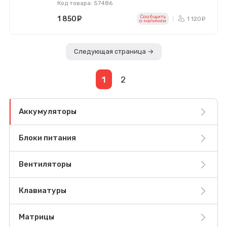
Код товара: 57486
Сообщить
1 850
руб.
1 120
ру
o наличии
Следующая страница →
1
2
Аккумуляторы
Блоки питания
Вентиляторы
Клавиатуры
Матрицы