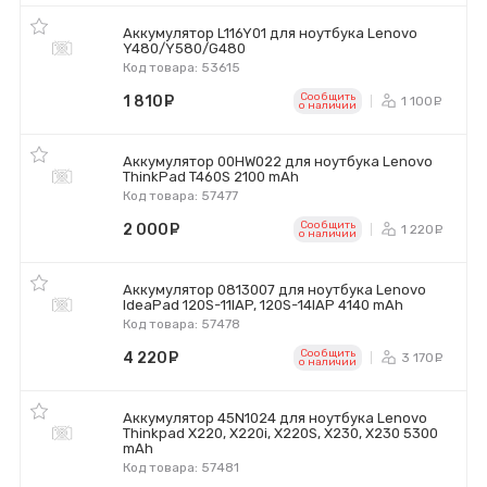
Аккумулятор L116Y01 для ноутбука Lenovo
Y480/Y580/G480
Код товара: 53615
Сообщить
1 810
руб.
1 100
р
o наличии
Аккумулятор 00HW022 для ноутбука Lenovo
ThinkPad T460S 2100 mAh
Код товара: 57477
Сообщить
2 000
руб.
1 220
р
o наличии
Аккумулятор 0813007 для ноутбука Lenovo
IdeaPad 120S-11IAP, 120S-14IAP 4140 mAh
Код товара: 57478
Сообщить
4 220
руб.
3 170
р
o наличии
Аккумулятор 45N1024 для ноутбука Lenovo
Thinkpad X220, X220i, X220S, X230, X230 5300
mAh
Код товара: 57481