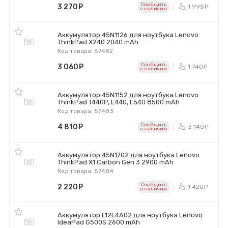
Сообщить
3 270
руб.
1 995
р
o наличии
Аккумулятор 45N1126 для ноутбука Lenovo
ThinkPad X240 2040 mAh
Код товара: 57482
Сообщить
3 060
руб.
1 740
р
o наличии
Аккумулятор 45N1152 для ноутбука Lenovo
ThinkPad T440P, L440, L540 8500 mAh
Код товара: 57483
Сообщить
4 810
руб.
3 140
р
o наличии
Аккумулятор 45N1702 для ноутбука Lenovo
ThinkPad X1 Carbon Gen 3 2900 mAh
Код товара: 57484
Сообщить
2 220
руб.
1 420
р
o наличии
Аккумулятор L12L4A02 для ноутбука Lenovo
IdeaPad G500S 2600 mAh