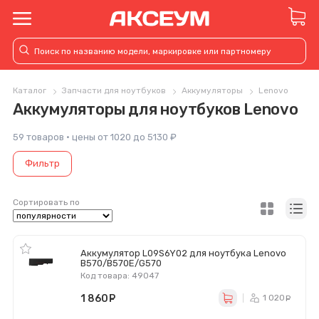
Каталог
Запчасти для ноутбуков
Аккумуляторы
Lenovo
Аккумуляторы для ноутбуков Lenovo
59 товаров · цены от 1020 до 5130 ₽
Фильтр
Сортировать по
Аккумулятор L09S6Y02 для ноутбука Lenovo
B570/B570E/G570
Код товара: 49047
1 860
руб.
1 020
р