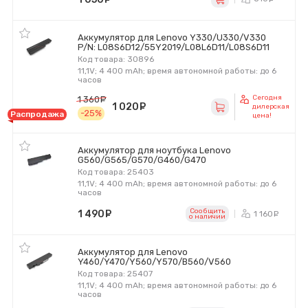
Аккумулятор для Lenovo Y330/U330/V330
P/N: L08S6D12/55Y2019/L08L6D11/L08S6D11
Код товара: 30896
11,1V; 4 400 mAh; время автономной работы: до 6
часов
Сегодня
1 360
руб.
1 020
руб.
дилерская
-25%
Распродажа
цена!
Аккумулятор для ноутбука Lenovo
G560/G565/G570/G460/G470
Код товара: 25403
11,1V; 4 400 mAh; время автономной работы: до 6
часов
Сообщить
1 490
руб.
1 160
ру
o наличии
Аккумулятор для Lenovo
Y460/Y470/Y560/Y570/B560/V560
Код товара: 25407
11,1V; 4 400 mAh; время автономной работы: до 6
часов