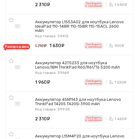
Сообщить
2 310
руб.
1 540
р
o наличии
Аккумулятор L15S3A02 для ноутбука Lenovo
IdeaPad 110-14IBR 110-15IBR 110-15ACL 2600
mAh
Код товара: 59412
Сообщить
1 630
руб.
920
1 710
руб.
ру
Распродажа
o наличии
Аккумулятор 42T5233 для ноутбука
Lenovo/IBM ThinkPad R60/R61/T6 5200 mAh
Код товара: 59669
Сообщить
1 960
руб.
1 220
р
o наличии
Аккумулятор 45N1143 для ноутбука Lenovo
ThinkPad T420S T420Si 3900 mAh
Код товара: 59938
Сообщить
2 310
руб.
1 420
р
o наличии
Аккумулятор L15M4P20 для ноутбука Lenovo