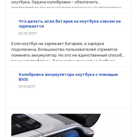
ноутбука. Задача калибровки – обеспечить
соответствие показаний передаваемых контроллером,
фактическому уровню заряда в аккумуляторе.
Что делать, если батарея на ноутбуке совсем не
заряжается
25.10.2017
Если ноутбук не заряжает батарею, а зарядка
подключена, большинство пользователей стремятся
поменять аккумулятор. Но это не единственный способ
решения проблемы. Даже если номинальный объем
батареи стал меньше, чем заявлено производителей, не
стоит спешить ее менять.
Калибровка аккумулятора ноутбука с помощью
BIOS
01.11.2017