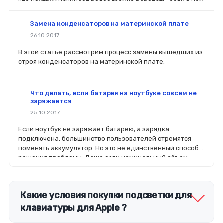
что ноутбук начинает более громко работать, если в нём
увеличить мощности работы вентилятора.
Замена конденсаторов на материнской плате
26.10.2017
В этой статье рассмотрим процесс замены вышедших из
строя конденсаторов на материнской плате.
Что делать, если батарея на ноутбуке совсем не
заряжается
25.10.2017
Если ноутбук не заряжает батарею, а зарядка
подключена, большинство пользователей стремятся
поменять аккумулятор. Но это не единственный способ
решения проблемы. Даже если номинальный объем
батареи стал меньше, чем заявлено производителей, не
стоит спешить ее менять.
Какие условия покупки подсветки для
клавиатуры для Apple ?