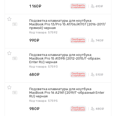
Сообщить
1 160
руб.
610
ру
o наличии
Подсветка клавиатуры для ноутбука
MacBook Pro 13/Pro 15 A1706/A1707 (2016-2017/
прямой) черная
Код товара: 57592
Сообщить
990
руб.
740
ру
o наличии
Подсветка клавиатуры для ноутбука
MacBook Pro 15 A1398 (2012-2015/Г-образн.
Enter RU) черная
Код товара: 57593
Сообщить
680
руб.
510
ру
o наличии
Подсветка клавиатуры для ноутбука
MacBook Pro 16 A2141 (2019/Г-образный Enter
RU) черная
Код товара: 57595
Сообщить
980
руб.
480
ру
o наличии