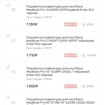
Подсветка клавиатуры для ноутбука
MacBook Pro 16 A2141 (2019/прямой Enter RU)
черная
Код товара: 57596
Сообщить
1 130
руб.
670
ру
o наличии
Подсветка клавиатуры для ноутбука
MacBook Pro 17 A1297 (2009-2011/Г-образный
Enter RU) черная
Код товара: 57597
Сообщить
1 710
руб.
1 040
р
o наличии
Подсветка клавиатуры для ноутбука
MacBook Pro 13" A2289 (2020, Г-образный
Enter RU) Черный
Код товара: 57806
Сообщить
1 050
руб.
640
ру
o наличии
Подсветка клавиатуры для ноутбука
MacBook Pro M1 13"/M2 13" A2338 (2020-2022/