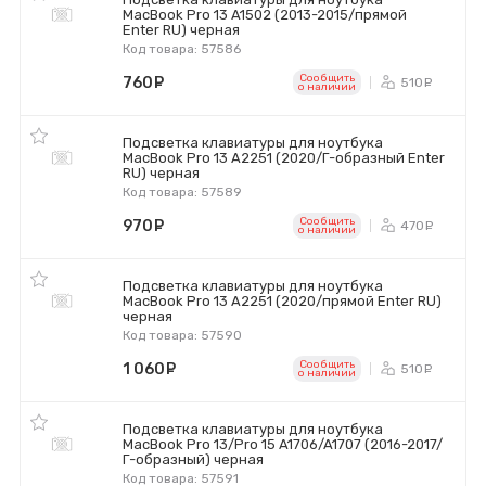
MacBook Pro 13 A1502 (2013-2015/прямой
Enter RU) черная
Код товара: 57586
Сообщить
760
руб.
510
ру
o наличии
Подсветка клавиатуры для ноутбука
MacBook Pro 13 A2251 (2020/Г-образный Enter
RU) черная
Код товара: 57589
Сообщить
970
руб.
470
ру
o наличии
Подсветка клавиатуры для ноутбука
MacBook Pro 13 A2251 (2020/прямой Enter RU)
черная
Код товара: 57590
Сообщить
1 060
руб.
510
ру
o наличии
Подсветка клавиатуры для ноутбука
MacBook Pro 13/Pro 15 A1706/A1707 (2016-2017/
Г-образный) черная
Код товара: 57591