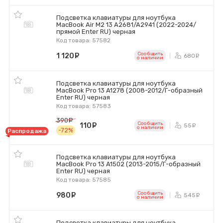
Подсветка клавиатуры для ноутбука
MacBook Air M2 13 A2681/A2941 (2022-2024/
прямой Enter RU) черная
Код товара: 57582
Сообщить
1 120
руб.
680
ру
o наличии
Подсветка клавиатуры для ноутбука
MacBook Pro 13 A1278 (2008-2012/Г-образный
Enter RU) черная
Код товара: 57583
390
руб.
Сообщить
110
руб.
55
ру
o наличии
-72%
Распродажа
Подсветка клавиатуры для ноутбука
MacBook Pro 13 A1502 (2013-2015/Г-образный
Enter RU) черная
Код товара: 57585
Сообщить
980
руб.
545
ру
o наличии
Подсветка клавиатуры для ноутбука