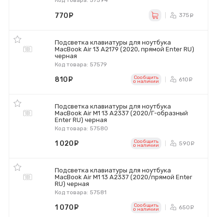
Код товара: 57594
770
руб.
375
ру
Подсветка клавиатуры для ноутбука
MacBook Air 13 A2179 (2020, прямой Enter RU)
черная
Код товара: 57579
Сообщить
810
руб.
610
ру
o наличии
Подсветка клавиатуры для ноутбука
MacBook Air M1 13 A2337 (2020/Г-образный
Enter RU) черная
Код товара: 57580
Сообщить
1 020
руб.
590
ру
o наличии
Подсветка клавиатуры для ноутбука
MacBook Air M1 13 A2337 (2020/прямой Enter
RU) черная
Код товара: 57581
Сообщить
1 070
руб.
650
ру
o наличии