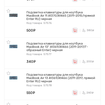
Подсветка клавиатуры для ноутбука
MacBook Air 11 A1370/A1465 (2011-2015/прямой
Enter RU) черная
Код товара: 57576
500
руб.
380
ру
Подсветка клавиатуры для ноутбука
MacBook Air 13" A1369/A1466 (2011-2017/Г-
образный Enter) черная
Код товара: 57577
340
руб.
200
ру
Подсветка клавиатуры для ноутбука
MacBook Air 13 A1369/A1466 (2011-2017, прямой
Enter RU) черная
Код товара: 57578
550
руб.
260
ру