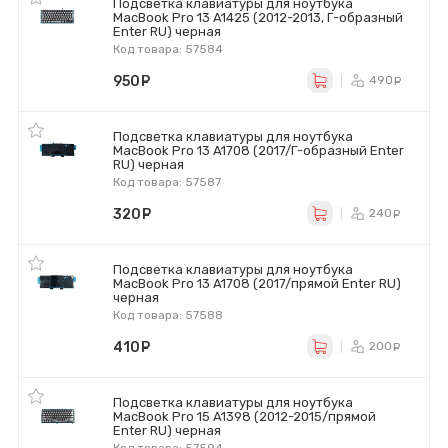
Подсветка клавиатуры для ноутбука
MacBook Pro 13 A1425 (2012-2013, Г-образный
Enter RU) черная
Код товара: 57584
950
руб.
490
ру
Подсветка клавиатуры для ноутбука
MacBook Pro 13 A1708 (2017/Г-образный Enter
RU) черная
Код товара: 57587
320
руб.
240
ру
Подсветка клавиатуры для ноутбука
MacBook Pro 13 A1708 (2017/прямой Enter RU)
черная
Код товара: 57588
410
руб.
200
ру
Подсветка клавиатуры для ноутбука
MacBook Pro 15 A1398 (2012-2015/прямой
Enter RU) черная