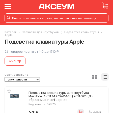
Каталог
Запчасти для ноутбуков
Подсветка клавиатуры
Apple
Подсветка клавиатуры Apple
26 товаров · цены от 110 до 1710 ₽
Фильтр
Сортировать по
Подсветка клавиатуры для ноутбука
MacBook Air 11 A1370/A1465 (2011-2015/Г-
образный Enter) черная
Код товара: 57575
670
руб.
335
ру