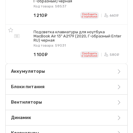
Г-образный) черная
Код товара: 58537
Сообщить
1 210
руб.
660
ру
o наличии
Подсветка клавиатуры для ноутбука
MacBook Air 13" A2179 (2020, Г-образный Enter
RU) черная
Код товара: 59031
Сообщить
1 100
руб.
580
ру
o наличии
Аккумуляторы
Блоки питания
Вентиляторы
Динамик