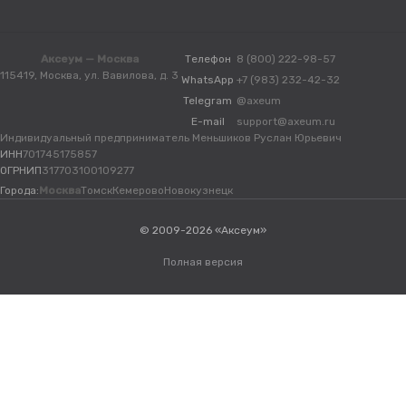
Аксеум — Москва
Телефон
8 (800) 222-98-57
115419, Москва, ул. Вавилова, д. 3
WhatsApp
+7 (983) 232-42-32
Telegram
@axeum
E-mail
support@axeum.ru
Индивидуальный предприниматель Меньшиков Руслан Юрьевич
ИНН
701745175857
ОГРНИП
317703100109277
Города:
Москва
Томск
Кемерово
Новокузнецк
© 2009-2026 «Аксеум»
Полная версия