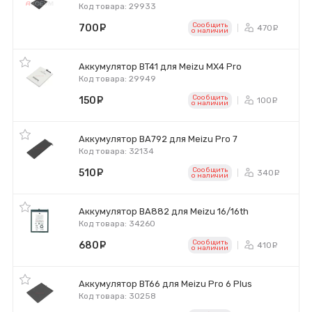
Код товара: 29933
Сообщить
700
руб.
470
ру
o наличии
Аккумулятор BT41 для Meizu MX4 Pro
Код товара: 29949
Сообщить
150
руб.
100
ру
o наличии
Аккумулятор BA792 для Meizu Pro 7
Код товара: 32134
Сообщить
510
руб.
340
ру
o наличии
Аккумулятор BA882 для Meizu 16/16th
Код товара: 34260
Сообщить
680
руб.
410
ру
o наличии
Аккумулятор BT66 для Meizu Pro 6 Plus
Код товара: 30258