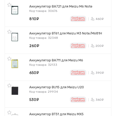
Аккумулятор BA721 для Meizu M6 Note
Код товара: 30676
Сообщить
810
руб.
460
ру
o наличии
Аккумулятор BT61 для Meizu M3 Note/M681H
Код товара: 32348
Сообщить
260
руб.
200
ру
o наличии
Аккумулятор BA711 для Meizu M6
Код товара: 32133
Сообщить
650
руб.
390
ру
o наличии
Аккумулятор BU15 для Meizu U20
Код товара: 29934
Сообщить
530
руб.
360
ру
o наличии
Аккумулятор BT51 для Meizu MX5