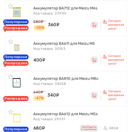
Аккумулятор BA712 для Meizu M6s
Код товара: 33930
Сегодня
580
руб.
Популярное
360
руб.
дилерская
-38%
Распродажа
цена!
Аккумулятор BA611 для Meizu M5
Код товара: 30153
Сегодня
Популярное
400
руб.
дилерская
Распродажа
цена!
Аккумулятор BA810 для Meizu M8c
Код товара: 34258
Сегодня
640
руб.
340
руб.
дилерская
-47%
Распродажа
цена!
Аккумулятор BA612 для Meizu M5s
Код товара: 29931
Сообщить
680
руб.
385
ру
Популярное
o наличии