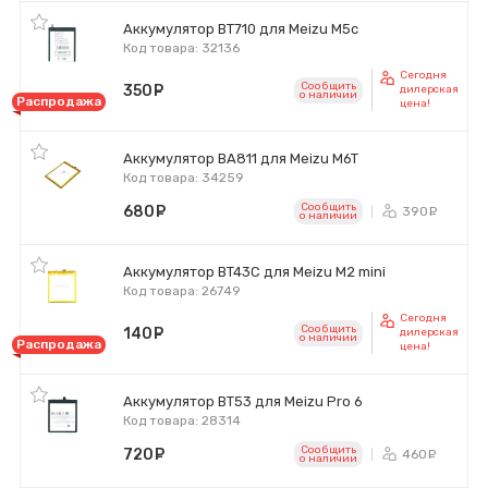
Аккумулятор BT710 для Meizu M5c
Код товара: 32136
Сегодня
Сообщить
350
руб.
дилерская
o наличии
Распродажа
цена!
Аккумулятор BA811 для Meizu M6T
Код товара: 34259
Сообщить
680
руб.
390
ру
o наличии
Аккумулятор BT43C для Meizu M2 mini
Код товара: 26749
Сегодня
Сообщить
140
руб.
дилерская
o наличии
Распродажа
цена!
Аккумулятор BT53 для Meizu Pro 6
Код товара: 28314
Сообщить
720
руб.
460
ру
o наличии