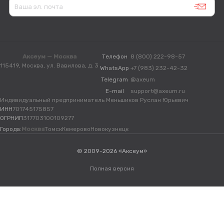
Аксеум — Москва
Телефон
8 (800) 222-98-57
115419, Москва, ул. Вавилова, д. 3
WhatsApp
+7 (983) 232-42-32
Telegram
@axeum
E-mail
support@axeum.ru
Индивидуальный предприниматель Меньшиков Руслан Юрьевич
ИНН
701745175857
ОГРНИП
317703100109277
Города:
Москва
Томск
Кемерово
Новокузнецк
© 2009-2026 «Аксеум»
Полная версия