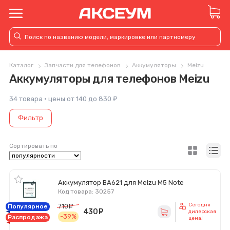
Каталог
Запчасти для телефонов
Аккумуляторы
Meizu
Аккумуляторы для телефонов Meizu
34 товара · цены от 140 до 830 ₽
Фильтр
Сортировать по
Аккумулятор BA621 для Meizu M5 Note
Код товара: 30257
Сегодня
710
руб.
Популярное
430
руб.
дилерская
-39%
Распродажа
цена!