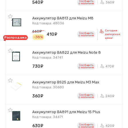
Сообщить
540
руб.
360
ру
o наличии
Аккумулятор BA813 для Meizu M8
Код товара: 48036
Сегодня
660
руб.
Сообщить
410
руб.
дилерская
o наличии
-38%
Распродажа
цена!
Аккумулятор BA822 для Meizu Note 8
Код товара: 34741
Сообщить
730
руб.
470
ру
o наличии
Аккумулятор BS25 для Meizu M3 Max
Код товара: 30680
Сообщить
360
руб.
240
ру
o наличии
Аккумулятор BA891 для Meizu 15 Plus
Код товара: 34471
Сообщить
630
руб.
420
ру
o наличии