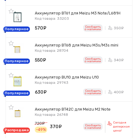
Аккумулятор BT61 для Meizu M3 Note/L681H
Код товара: 33203
Сообщить
570
руб.
350
ру
Популярное
o наличии
Аккумулятор BT68 для Meizu M3s/M3s mini
Код товара: 28704
Сообщить
550
руб.
340
ру
Популярное
o наличии
Аккумулятор BU10 для Meizu U10
Код товара: 29743
Сообщить
630
руб.
400
ру
Популярное
o наличии
Аккумулятор BT42C для Meizu M2 Note
Код товара: 26748
Сегодня
720
руб.
Сообщить
370
руб.
дилерская
o наличии
-49%
Распродажа
цена!