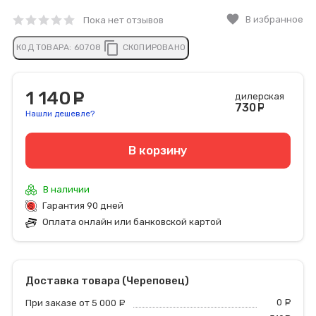
favorite
В избранное
Пока нет отзывов
content_copy
КОД ТОВАРА:
60708
СКОПИРОВАНО
1 140
руб.
дилерская
730
руб
Нашли дешевле?
В корзину
В наличии
Гарантия 90 дней
Оплата онлайн или банковской картой
Доставка товара (Череповец)
0
р
При заказе от 5 000
руб.