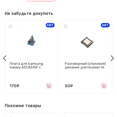
Не забудьте докупить
ХИТ
ХИТ
Плата для Samsung
Разговорный (слуховой)
Galaxy A51/A515F с
динамик для Huawei Y6
разъемом зарядки/
2019/Y6 Prime 2019/P
гарнитуры/микрофоном
Smart Z/Honor 9
Lite/Honor 20/Honor 20
Pro/P30 Lite/P30/Honor
170
руб.
10 Lite
50
руб.
Похожие товары