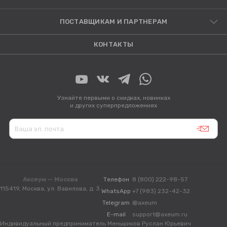
ПОСТАВЩИКАМ И ПАРТНЕРАМ
КОНТАКТЫ
Узнайте первыми о скидках, новинках
и других суперпредложениях
Аксеум — Москва
Телефон
8 (800) 222-98-57
115419, Москва, ул. Вавилова, д. 3
WhatsApp
+7 (983) 232-42-32
Telegram
@axeum
E-mail
support@axeum.ru
Индивидуальный предприниматель Меньшиков Руслан Юрьевич