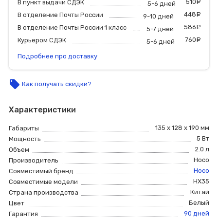
510
р
В пункт выдачи СДЭК
5-6 дней
448
р
В отделение Почты России
9-10 дней
586
р
В отделение Почты России 1 класс
5-7 дней
760
р
Курьером СДЭК
5-6 дней
Подробнее про доставку
local_offer
Как получать скидки?
Характеристики
135 х 128 х 190 мм
Габариты
5 Вт
Мощность
2.0 л
Объем
Hoco
Производитель
Hoco
Совместимый бренд
HX35
Совместимые модели
Китай
Страна производства
Белый
Цвет
90 дней
Гарантия