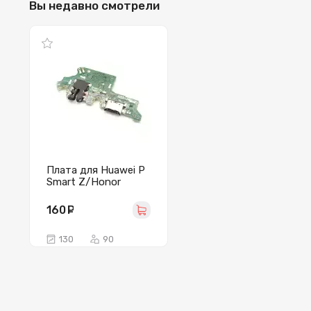
Вы недавно смотрели
Плата для Huawei P
Smart Z/Honor
9X/9X Premium с
разъемом зарядки/
160
руб.
гарнитуры/
микрофоном
130
90