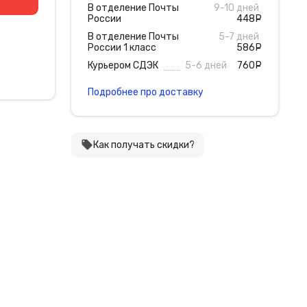
В отделение Почты
9-10 дней
России
448
руб
В отделение Почты
5-7 дней
России 1 класс
586
руб
Курьером СДЭК
5-6 дней
760
руб
Подробнее про доставку
local_offer
Как получать скидки?