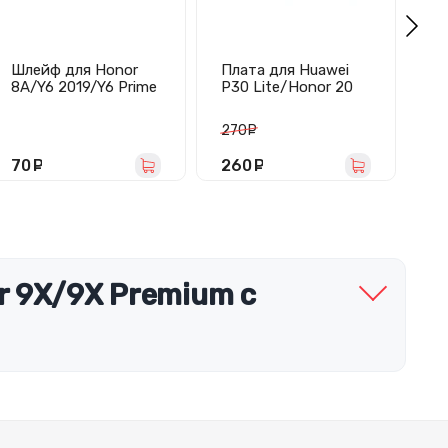
Шлейф для Honor
Плата для Huawei
М
8A/Y6 2019/Y6 Prime
P30 Lite/Honor 20
дл
2019 на кнопки
Lite/20S с разъемом
Li
громкости/
зарядки/гарнитуры
270
руб.
включения
- Премиум
70
руб.
260
руб.
1
r 9X/9X Premium с