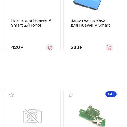
Плата для Huawei P
Защитная пленка
Smart Z/Honor
для Huawei P Smart
9X/9X Premium с
Z/Honor 9X/9X
разъемом зарядки/
Premium/Y9 Prime
гарнитуры -
2019 (полное
Премиум
покрытие, силикон)
420
руб.
200
руб.
черная
ХИТ