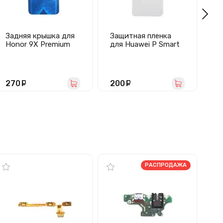
Задняя крышка для
Защитная пленка
А
Honor 9X Premium
для Huawei P Smart
H
(синяя)
Z/Y9s/Honor 9X/9X
Hu
Premium (полное
Pr
покрытие)
20
9X
270
руб.
200
руб.
1
JC
РАСПРОДАЖА