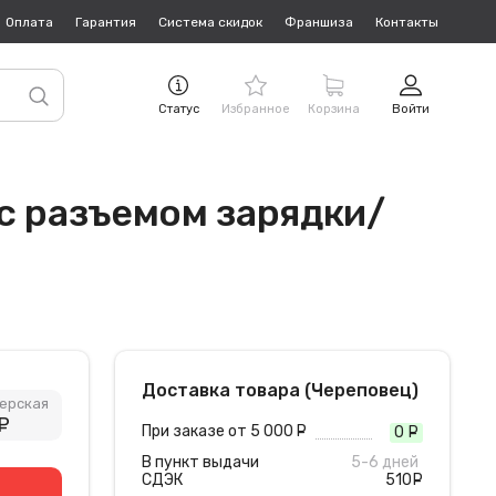
Оплата
Гарантия
Система скидок
Франшиза
Контакты
Статус
Избранное
Корзина
Войти
 с разъемом зарядки/
Доставка товара (Череповец)
ерская
руб.
При заказе от 5 000
руб.
0
руб
В пункт выдачи
5-6 дней
СДЭК
510
руб