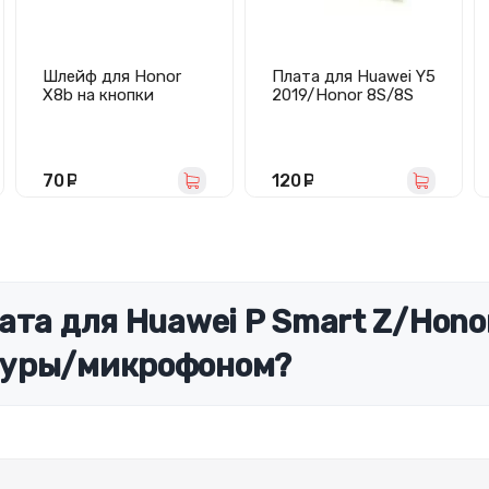
Шлейф для Honor
Плата для Huawei Y5
X8b на кнопки
2019/Honor 8S/8S
громкости/
Prime (AMN-LX9) с
включения
разъемом зарядки/
микрофоном
70
руб.
120
руб.
ата для Huawei P Smart Z/Hono
туры/микрофоном?