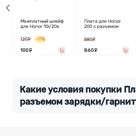
Межплатный шлейф
Плата для Honor
для Honor 10i/20e
200 с разъемом
зарядки/SIM/
микрофон -
120
руб.
-17%
880
руб.
Премиум
100
руб.
860
руб.
Какие условия покупки Пл
разъемом зарядки/гарни