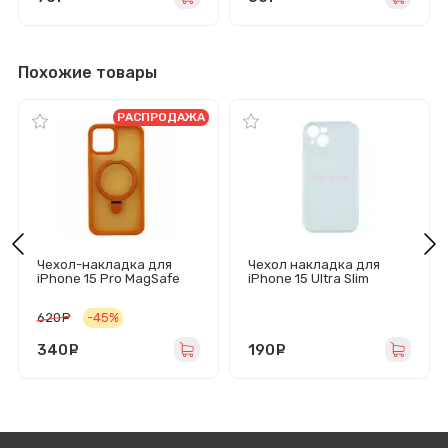
Похожие товары
РАСПРОДАЖА
Чехол-накладка для
Чехол накладка для
iPhone 15 Pro MagSafe
iPhone 15 Ultra Slim
SM088 (оранжевый)
(прозрачный)
620
руб.
-45%
340
руб.
190
руб.