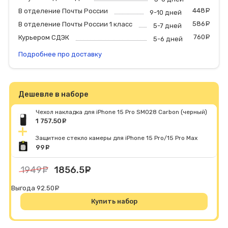
448
р
В отделение Почты России
9-10 дней
586
р
В отделение Почты России 1 класс
5-7 дней
760
р
Курьером СДЭК
5-6 дней
Подробнее про доставку
Дешевле в наборе
Чехол накладка для iPhone 15 Pro SM028 Carbon (черный)
1 757.50
руб.
Защитное стекло камеры для iPhone 15 Pro/15 Pro Max
99
руб.
1949
руб.
1856.5
руб.
Выгода 92.50
руб.
Купить набор