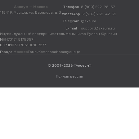
Аксеум — Москва
Телефон
8 (800) 222-98-57
115419, Москва, ул. Вавилова, д. 3
WhatsApp
+7 (983) 232-42-32
Telegram
@axeum
E-mail
support@axeum.ru
Индивидуальный предприниматель Меньшиков Руслан Юрьевич
ИНН
701745175857
ОГРНИП
317703100109277
Города:
Москва
Томск
Кемерово
Новокузнецк
© 2009-2026 «Аксеум»
Полная версия