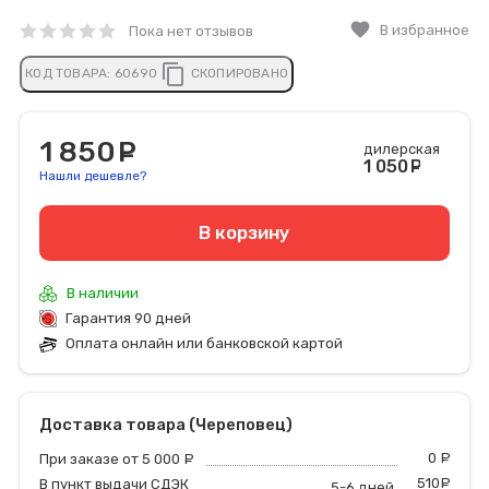
favorite
В избранное
Пока нет отзывов
content_copy
КОД ТОВАРА:
60690
СКОПИРОВАНО
1 850
руб.
дилерская
1 050
ру
Нашли дешевле?
В корзину
В наличии
Гарантия 90 дней
Оплата онлайн или банковской картой
Доставка товара (Череповец)
0
р
При заказе от 5 000
руб.
510
р
В пункт выдачи СДЭК
5-6 дней