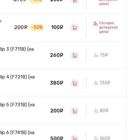
цена!
+
Сегодня
100
руб.
200
руб.
-50%
дилерская
цена!
p 3 (F711B) (на
260
руб.
75
руб.
p 4 (F721B) (на
380
руб.
135
руб.
p 5 (F731B) (на
200
руб.
80
руб.
p 6 (F741B) (на
500
руб.
160
руб.