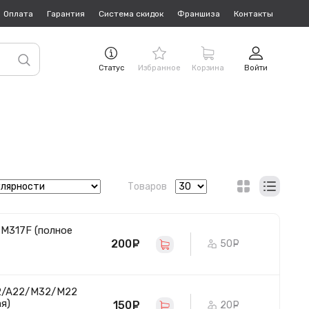
Оплата
Гарантия
Система скидок
Франшиза
Контакты
Статус
Избранное
Корзина
Войти
Товаров
/M317F (полное
200
руб.
50
руб.
32/A22/M32/M22
я)
150
руб.
20
руб.