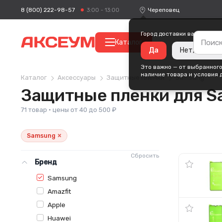
8 (800) 222-98-57
Череповец
3:00 - 13:00
Город доставки ваших поку
Каталог
Да
Нет, измени
Это важно — от выбранного
наличие товара и условия 
Каталог
Аксессуары
Защитные пленки
Samsung
Защитные пленки для 
71 товар · цены от 40 до 500 ₽
×
Samsung
Сбросить
Бренд
Samsung
Amazfit
Apple
Huawei