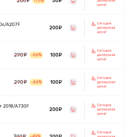
50
руб.
200
руб.
-75%
дилерская
цена!
Сегодня
20s/A207F
200
руб.
дилерская
цена!
Сегодня
100
руб.
290
руб.
-66%
дилерская
цена!
Сегодня
100
руб.
290
руб.
-66%
дилерская
цена!
Сегодня
+ 2018/A730F
200
руб.
дилерская
цена!
Сегодня
200
руб.
390
руб.
-49%
дилерская