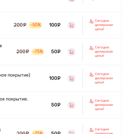
Сегодня
100
руб.
200
руб.
-50%
дилерская
цена!
е
Сегодня
50
руб.
200
руб.
-75%
дилерская
цена!
Сегодня
ное покрытие)
100
руб.
дилерская
цена!
ое покрытие,
Сегодня
50
руб.
дилерская
цена!
Сегодня
)
50
руб.
200
руб.
-75%
дилерская