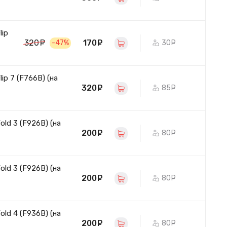
lip
170
руб.
320
руб.
30
руб.
-47%
ip 7 (F766B) (на
320
руб.
85
руб.
ld 3 (F926B) (на
200
руб.
80
руб.
ld 3 (F926B) (на
200
руб.
80
руб.
ld 4 (F936B) (на
200
руб.
80
руб.