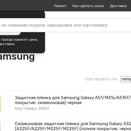
Ремонт
Как сделать заказ
Доставка
пок —
Череповец
?
ть город
 города зависит цена,
доставки
Samsung
Сортировать по
Защитная пленка для Samsung Galaxy A51/M31s/A515F
покрытие, силиконовая) черная
Код товара: 38431
Силиконовая защитная пленка для Samsung Galaxy A
(A325F/A225F/M325F/M225F) (полное покрытие, черна