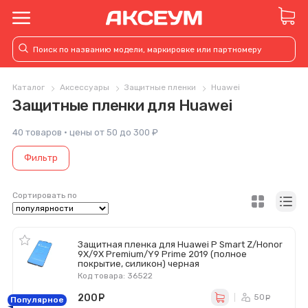
Каталог
Аксессуары
Защитные пленки
Huawei
Защитные пленки для Huawei
40 товаров · цены от 50 до 300 ₽
Фильтр
Сортировать по
Защитная пленка для Huawei P Smart Z/Honor
9X/9X Premium/Y9 Prime 2019 (полное
покрытие, силикон) черная
Код товара: 36522
200
руб.
50
ру
Популярное