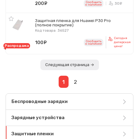
Сообщить
200
руб.
30
ру
o наличии
Защитная пленка для Huawei P30 Pro
(полное покрытие)
Код товара: 36527
Сегодня
Сообщить
100
руб.
дилерская
o наличии
Распродажа
цена!
Следующая страница →
1
2
Беспроводные зарядки
Зарядные устройства
Защитные пленки