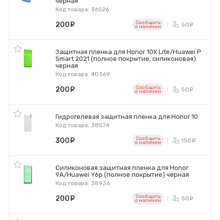
черная
Код товара: 36526
Сообщить
200
руб.
50
ру
o наличии
Защитная пленка для Honor 10X Lite/Huawei P
Smart 2021 (полное покрытие, силиконовая)
черная
Код товара: 40369
Сообщить
200
руб.
50
ру
o наличии
Гидрогелевая защитная пленка для Honor 10
Код товара: 38574
Сообщить
300
руб.
150
ру
o наличии
Силиконовая защитная пленка для Honor
9A/Huawei Y6p (полное покрытие) черная
Код товара: 38936
Сообщить
200
руб.
50
ру
o наличии