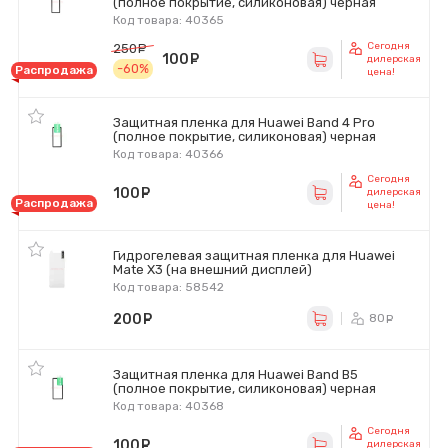
(полное покрытие, силиконовая) черная
Код товара: 40365
Сегодня
250
руб.
100
руб.
дилерская
-60%
Распродажа
цена!
Защитная пленка для Huawei Band 4 Pro
(полное покрытие, силиконовая) черная
Код товара: 40366
Сегодня
100
руб.
дилерская
Распродажа
цена!
Гидрогелевая защитная пленка для Huawei
Mate X3 (на внешний дисплей)
Код товара: 58542
200
руб.
80
ру
Защитная пленка для Huawei Band B5
(полное покрытие, силиконовая) черная
Код товара: 40368
Сегодня
100
руб.
дилерская