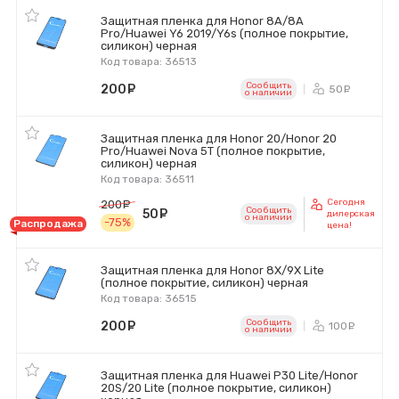
Защитная пленка для Honor 8A/8A
Pro/Huawei Y6 2019/Y6s (полное покрытие,
силикон) черная
Код товара: 36513
Сообщить
200
руб.
50
ру
o наличии
Защитная пленка для Honor 20/Honor 20
Pro/Huawei Nova 5T (полное покрытие,
силикон) черная
Код товара: 36511
Сегодня
200
руб.
Сообщить
50
руб.
дилерская
o наличии
-75%
Распродажа
цена!
Защитная пленка для Honor 8X/9X Lite
(полное покрытие, силикон) черная
Код товара: 36515
Сообщить
200
руб.
100
ру
o наличии
Защитная пленка для Huawei P30 Lite/Honor
20S/20 Lite (полное покрытие, силикон)