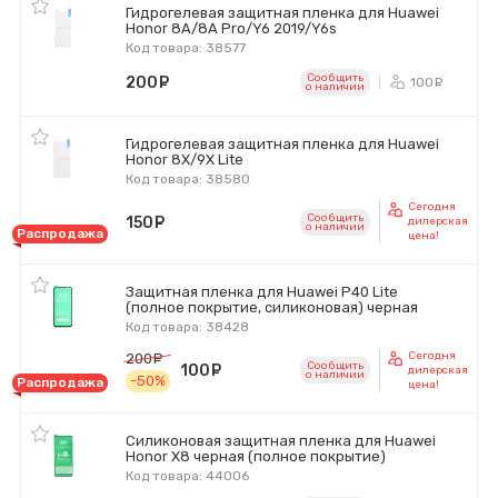
Гидрогелевая защитная пленка для Huawei
Honor 8A/8A Pro/Y6 2019/Y6s
Код товара: 38577
Сообщить
200
руб.
100
ру
o наличии
Гидрогелевая защитная пленка для Huawei
Honor 8X/9X Lite
Код товара: 38580
Сегодня
Сообщить
150
руб.
дилерская
o наличии
Распродажа
цена!
Защитная пленка для Huawei P40 Lite
(полное покрытие, силиконовая) черная
Код товара: 38428
Сегодня
200
руб.
Сообщить
100
руб.
дилерская
o наличии
-50%
Распродажа
цена!
Силиконовая защитная пленка для Huawei
Honor X8 черная (полное покрытие)
Код товара: 44006