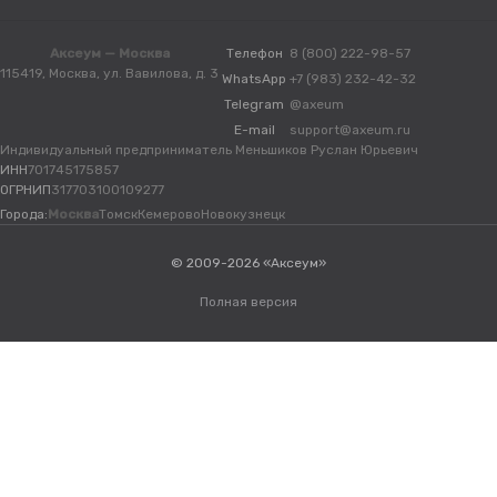
Аксеум — Москва
Телефон
8 (800) 222-98-57
115419, Москва, ул. Вавилова, д. 3
WhatsApp
+7 (983) 232-42-32
Telegram
@axeum
E-mail
support@axeum.ru
Индивидуальный предприниматель Меньшиков Руслан Юрьевич
ИНН
701745175857
ОГРНИП
317703100109277
Города:
Москва
Томск
Кемерово
Новокузнецк
© 2009-2026 «Аксеум»
Полная версия