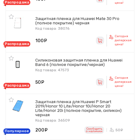
Распродажа
цена!
Защитная пленка для Huawei Mate 30 Pro
(полное покрытие) черная
Код товара: 38076
Сегодня
100
руб.
дилерская
Распродажа
цена!
Силиконовая защитная пленка для Huawei
Band 6 (полное покрытие/черная)
Код товара: 47573
Сегодня
50
руб.
дилерская
Распродажа
цена!
Защитная пленка для Huawei P Smart
2019/Honor 10 Lite/Honor 10i/Honor 20
Lite/Honor 20i (полное покрытие, силикон)
черная
Код товара: 36509
Сообщить
200
руб.
50
ру
Популярное
o наличии