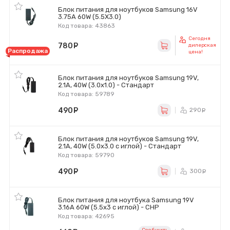
Блок питания для ноутбуков Samsung 16V
3.75A 60W (5.5X3.0)
Код товара: 43863
Сегодня
780
руб.
дилерская
Распродажа
цена!
Блок питания для ноутбуков Samsung 19V,
2.1A, 40W (3.0х1.0) - Стандарт
Код товара: 59789
490
руб.
290
ру
Блок питания для ноутбуков Samsung 19V,
2.1A, 40W (5.0х3.0 с иглой) - Стандарт
Код товара: 59790
490
руб.
300
ру
Блок питания для ноутбука Samsung 19V
3.16A 60W (5.5x3 с иглой) - CHP
Код товара: 42695