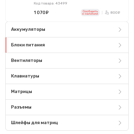
Код товара: 43499
Сообщить
1 070
руб.
800
ру
o наличии
Аккумуляторы
Блоки питания
Вентиляторы
Клавиатуры
Матрицы
Разъемы
Шлейфы для матриц