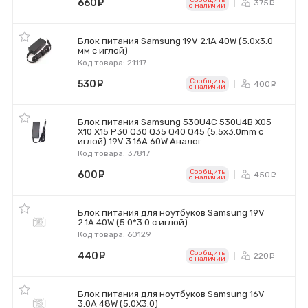
Сообщить
660
руб.
375
ру
o наличии
Блок питания Samsung 19V 2.1A 40W (5.0x3.0
мм с иглой)
Код товара: 21117
Сообщить
530
руб.
400
ру
o наличии
Блок питания Samsung 530U4C 530U4B X05
X10 X15 P30 Q30 Q35 Q40 Q45 (5.5x3.0mm с
иглой) 19V 3.16A 60W Аналог
Код товара: 37817
Сообщить
600
руб.
450
ру
o наличии
Блок питания для ноутбуков Samsung 19V
2.1A 40W (5.0*3.0 с иглой)
Код товара: 60129
Сообщить
440
руб.
220
ру
o наличии
Блок питания для ноутбуков Samsung 16V
3.0A 48W (5.0Х3.0)