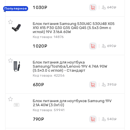
1 030
руб.
640
ру
Популярное
Блок питания Samsung 530U4C 530U4B X05
X10 X15 P30 Q30 Q35 Q40 Q45 (5.5x3.0mm с
иглой) 19V 3.16A 60W
Код товара: 14876
1 020
руб.
690
ру
Блок питания для ноутбука
Samsung/Toshiba/Lenovo 19V 4.74A 90W
(5.5×3.0 с иглой) - Стандарт
Код товара: 42256
630
руб.
395
ру
Блок питания для ноутбуков Samsung 19V
2.1A 40W (3.0х1.0)
Код товара: 59941
790
руб.
540
ру