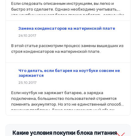
Если следовать описанным инструкциям, вы легко и
быстро это сделаете. Однако необходимо учитывать,
что ноутбук начинает более громко работать, если в нём
увеличить мощности работы вентилятора.
Замена конденсаторов на материнской плате
26.10.2017
В этой статье рассмотрим процесс замены вышедших из
строя конденсаторов на материнской плате.
Что делать, если батарея на ноутбуке совсем не
заряжается
25.10.2017
Если ноутбук не заряжает батарею, а зарядка
подключена, большинство пользователей стремятся
поменять аккумулятор. Но это не единственный способ
решения проблемы. Даже если номинальный объем
батареи стал меньше, чем заявлено производителей, не
стоит спешить ее менять.
Какие условия покупки блока питания