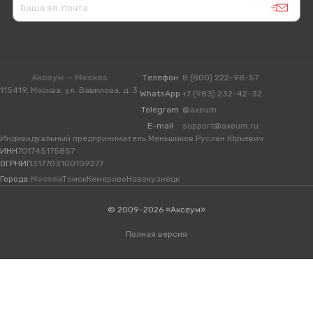
Аксеум — Москва
Телефон
8 (800) 222-98-57
115419, Москва, ул. Вавилова, д. 3
WhatsApp
+7 (983) 232-42-32
Telegram
@axeum
E-mail
support@axeum.ru
Индивидуальный предприниматель Меньшиков Руслан Юрьевич
ИНН
701745175857
ОГРНИП
317703100109277
Города:
Москва
Томск
Кемерово
Новокузнецк
© 2009-2026 «Аксеум»
Полная версия