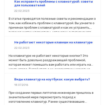
включения клавиатуры на ноутбуке, а также о том, что
Как исправить проблемы с клавиатурой: советы
делать, если ничего не помогает. Наша статья поможет
для пользователей
вам быстро и эффективно решить проблему с
22.02.2023
клавиатурой на ноутбуке.
В статье приводятся полезные советы и рекомендации о
том, как избежать проблем с клавиатурой. Вы узнаете о
причинах проблем с клавиатурой и как их устранить,
включая чистку клавиатуры, установку антивирусного
ПО, регулярное обновление драйверов клавиатуры и
использование программ для ремонта и оптимизации
Не работают некоторые клавиши на клавиатуре
системы. Если вы хотите сохранить свою клавиатуру в
22.02.2023
хорошем состоянии и избежать проблем, связанных с
ней, этот материал для вас.
На клавиатуре не работают некоторые кнопки? Это
может быть довольно раздражающей проблемой,
которая может помешать вам работать или играть на
компьютере. В этой статье мы рассмотрим несколько
простых шагов, которые вы можете предпринять, чтобы
решить эту проблему. Мы покажем, как очистить
Виды клавиатур на ноутбуках: какую выбрать?
клавиатуру, проверить драйверы и подключение, а
18.07.2016
также как заменить кнопки. Мы также ответим на
несколько часто задаваемых вопросов о клавиатуре,
При создании первых лэптопов инженерам пришлось в
чтобы помочь вам понять, как решить проблему на
значительной мере пересмотреть подход к
клавиатуре не работают некоторые кнопки.
изготовлению клавиатур. Ранее существовавшие