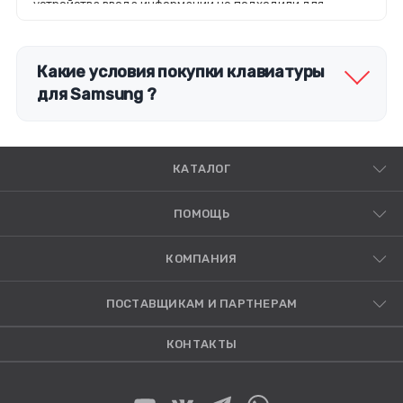
устройства ввода информации не подходили для
оснащения ноутбуков по размерам, а также высоте
клавиш. Кроме того, необходимо было предусмотреть
иной тип подключения модуля к материнской плате.
Какие условия покупки клавиатуры
для Samsung ?
КАТАЛОГ
ПОМОЩЬ
КОМПАНИЯ
ПОСТАВЩИКАМ И ПАРТНЕРАМ
КОНТАКТЫ