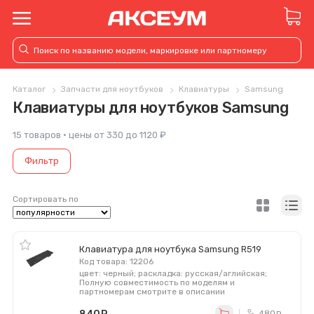
Каталог
Запчасти для ноутбуков
Клавиатуры
Samsung
Клавиатуры для ноутбуков Samsung
15 товаров · цены от 330 до 1120 ₽
Фильтр
Сортировать по
Клавиатура для ноутбука Samsung R519
Код товара: 12206
цвет: черный; раскладка: русская/аглийская;
Полную совместимость по моделям и
партномерам смотрите в описании
480
ру