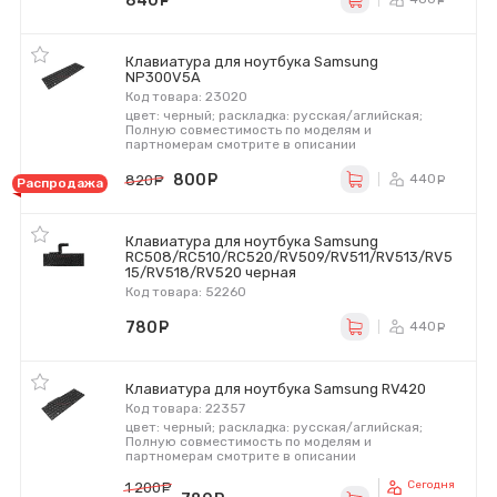
840
руб.
Клавиатура для ноутбука Samsung
NP300V5A
Код товара: 23020
цвет: черный; раскладка: русская/аглийская;
Полную совместимость по моделям и
партномерам смотрите в описании
800
руб.
440
820
руб.
ру
Распродажа
Клавиатура для ноутбука Samsung
RC508/RC510/RC520/RV509/RV511/RV513/RV5
15/RV518/RV520 черная
Код товара: 52260
780
руб.
440
ру
Клавиатура для ноутбука Samsung RV420
Код товара: 22357
цвет: черный; раскладка: русская/аглийская;
Полную совместимость по моделям и
партномерам смотрите в описании
Сегодня
1 200
руб.