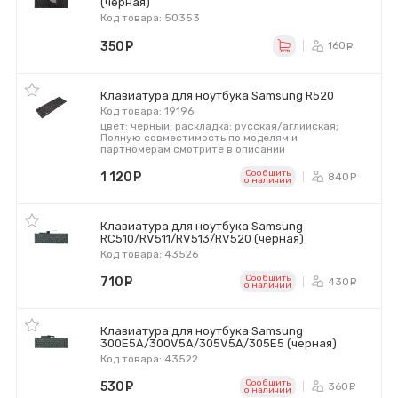
(черная)
Код товара: 50353
350
руб.
160
ру
Клавиатура для ноутбука Samsung R520
Код товара: 19196
цвет: черный; раскладка: русская/аглийская;
Полную совместимость по моделям и
партномерам смотрите в описании
Сообщить
1 120
руб.
840
ру
o наличии
Клавиатура для ноутбука Samsung
RC510/RV511/RV513/RV520 (черная)
Код товара: 43526
Сообщить
710
руб.
430
ру
o наличии
Клавиатура для ноутбука Samsung
300E5A/300V5A/305V5A/305E5 (черная)
Код товара: 43522
Сообщить
530
руб.
360
ру
o наличии