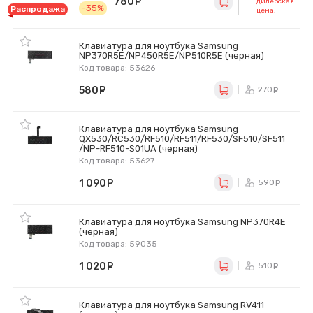
780
руб.
дилерская
-35%
Распродажа
цена!
Клавиатура для ноутбука Samsung
NP370R5E/NP450R5E/NP510R5E (черная)
Код товара: 53626
580
руб.
270
ру
Клавиатура для ноутбука Samsung
QX530/RC530/RF510/RF511/RF530/SF510/SF511
/NP-RF510-S01UA (черная)
Код товара: 53627
1 090
руб.
590
ру
Клавиатура для ноутбука Samsung NP370R4E
(черная)
Код товара: 59035
1 020
руб.
510
ру
Клавиатура для ноутбука Samsung RV411