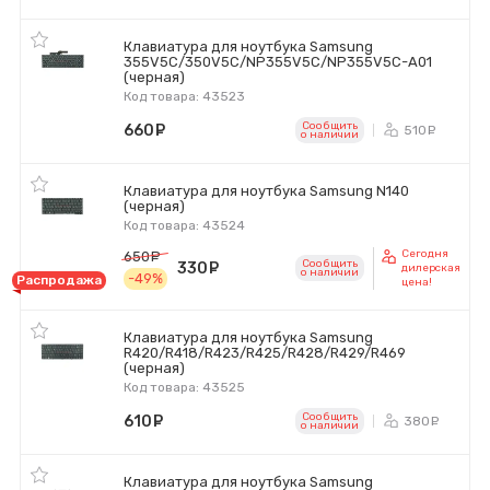
Клавиатура для ноутбука Samsung
355V5C/350V5C/NP355V5C/NP355V5C-A01
(черная)
Код товара: 43523
Сообщить
660
руб.
510
ру
o наличии
Клавиатура для ноутбука Samsung N140
(черная)
Код товара: 43524
Сегодня
650
руб.
Сообщить
330
руб.
дилерская
o наличии
-49%
Распродажа
цена!
Клавиатура для ноутбука Samsung
R420/R418/R423/R425/R428/R429/R469
(черная)
Код товара: 43525
Сообщить
610
руб.
380
ру
o наличии
Клавиатура для ноутбука Samsung