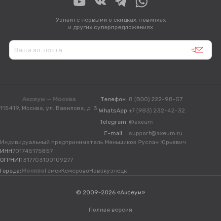
Узнайте первыми о скидках, новинках
и других суперпредложениях
Аксеум — Москва
Телефон
8 (800) 222-98-57
115419, Москва, ул. Вавилова, д. 3
WhatsApp
+7 (983) 232-42-32
Telegram
@axeum
E-mail
support@axeum.ru
Индивидуальный предприниматель Меньшиков Руслан Юрьевич
ИНН
701745175857
ОГРНИП
317703100109277
Города:
Москва
Томск
Кемерово
Новокузнецк
© 2009-2026 «Аксеум»
Полная версия