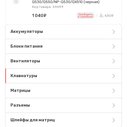
Q530/Q550/NP-Q530/QX510 (черная)
Код товара: 59699
Сообщить
1 040
руб.
630
ру
o наличии
Аккумуляторы
Блоки питания
Вентиляторы
Клавиатуры
Матрицы
Разъемы
Шлейфы для матриц