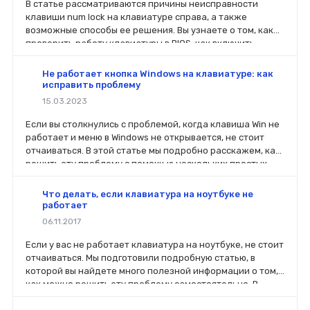
В статье рассматриваются причины неисправности
клавиши num lock на клавиатуре справа, а также
возможные способы ее решения. Вы узнаете о том, как
проверить работу клавиатуры в BIOS, как включить
автоматическую активацию функции num lock в
операционной системе Windows, а также о других
Не работает кнопка Windows на клавиатуре: как
способах решения проблемы. С нашей помощью вы
исправить проблему
сможете быстро и эффективно устранить неисправность
15.03.2023
и продолжить работу с вашей клавиатурой без
ограничений.
Если вы столкнулись с проблемой, когда клавиша Win не
работает и меню в Windows не открывается, не стоит
отчаиваться. В этой статье мы подробно расскажем, как
решить эту проблему с помощью нескольких простых
шагов. Мы также предоставим дополнительные советы
по восстановлению работы системы Windows, которые
Что делать, если клавиатура на ноутбуке не
помогут вам избежать подобных проблем в будущем.
работает
06.11.2017
Если у вас не работает клавиатура на ноутбуке, не стоит
отчаиваться. Мы подготовили подробную статью, в
которой вы найдете много полезной информации о том,
как можно решить эту проблему самостоятельно. В
статье мы расскажем о пяти основных способах