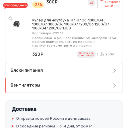
300
руб.
дилерская
-33%
Распродажа
цена!
Кулер для ноутбука HP HP G6-1000/G4-
1000/G7-1000/G6 1100/G7 1200/G6 1200/G7
1100/G4 1200/G7 1300
Код товара: 29273
Распиновка: 4 pin; напряжение: 5V; ампераж: 0.5A;
полную совместимость по моделям и
партномерам смотрите в описании
Сообщить
320
руб.
250
ру
o наличии
Блоки питания
Вентиляторы
Доставка
Отправка по всей России в день заказа
В соседние регионы — 3–4 дня, от 269 ₽