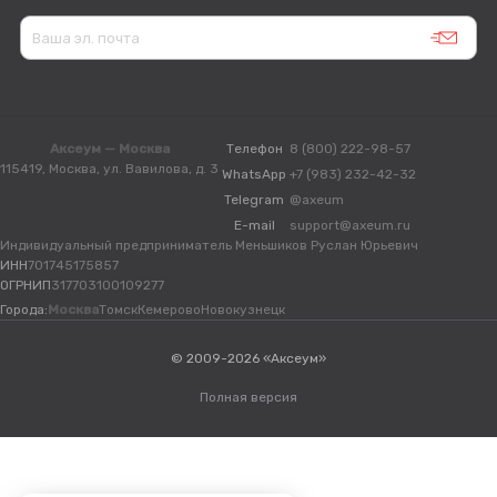
Аксеум — Москва
Телефон
8 (800) 222-98-57
115419, Москва, ул. Вавилова, д. 3
WhatsApp
+7 (983) 232-42-32
Telegram
@axeum
E-mail
support@axeum.ru
Индивидуальный предприниматель Меньшиков Руслан Юрьевич
ИНН
701745175857
ОГРНИП
317703100109277
Города:
Москва
Томск
Кемерово
Новокузнецк
© 2009-2026 «Аксеум»
Полная версия