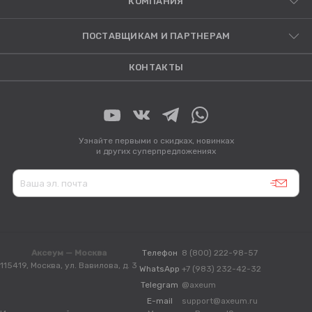
КОМПАНИЯ
ПОСТАВЩИКАМ И ПАРТНЕРАМ
КОНТАКТЫ
Узнайте первыми о скидках, новинках
и других суперпредложениях
Аксеум — Москва
Телефон
8 (800) 222-98-57
115419, Москва, ул. Вавилова, д. 3
WhatsApp
+7 (983) 232-42-32
Telegram
@axeum
E-mail
support@axeum.ru