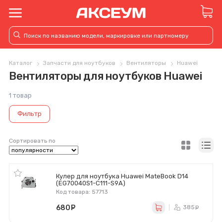
Каталог
Запчасти для ноутбуков
Вентиляторы
Huawei
Вентиляторы для ноутбуков Huawei
1 товар
Фильтр
Сортировать по
Кулер для ноутбука Huawei MateBook D14
(EG70040S1-C111-S9A)
Код товара: 57713
680
руб.
385
ру