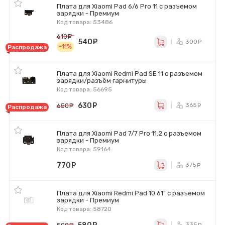
Плата для Xiaomi Pad 6/6 Pro 11 с разъемом
зарядки - Премиум
Код товара: 53486
610
руб.
540
руб.
300
ру
-11%
Распродажа
Плата для Xiaomi Redmi Pad SE 11 с разъемом
зарядки/разъём гарнитуры
Код товара: 56695
630
руб.
365
650
руб.
ру
Распродажа
Плата для Xiaomi Pad 7/7 Pro 11.2 с разъемом
зарядки - Премиум
Код товара: 59164
770
руб.
375
ру
Плата для Xiaomi Redmi Pad 10.61" с разъемом
зарядки - Премиум
Код товара: 58720
335
ру