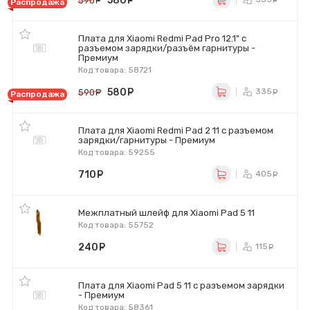
580
руб.
590
руб.
Распродажа
Плата для Xiaomi Redmi Pad Pro 12.1" с
разъемом зарядки/разъём гарнитуры -
Премиум
Код товара: 58721
580
руб.
335
590
руб.
ру
Распродажа
Плата для Xiaomi Redmi Pad 2 11 с разъемом
зарядки/гарнитуры - Премиум
Код товара: 59255
710
руб.
405
ру
Межплатный шлейф для Xiaomi Pad 5 11
Код товара: 55752
240
руб.
115
ру
Плата для Xiaomi Pad 5 11 с разъемом зарядки
- Премиум
Код товара: 58361