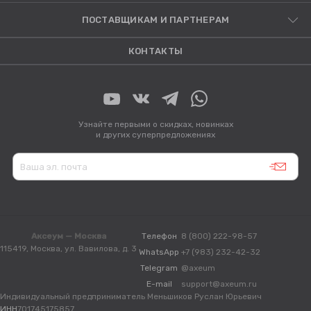
ПОСТАВЩИКАМ И ПАРТНЕРАМ
КОНТАКТЫ
Узнайте первыми о скидках, новинках
и других суперпредложениях
Аксеум — Москва
Телефон
8 (800) 222-98-57
115419, Москва, ул. Вавилова, д. 3
WhatsApp
+7 (983) 232-42-32
Telegram
@axeum
E-mail
support@axeum.ru
Индивидуальный предприниматель Меньшиков Руслан Юрьевич
ИНН
701745175857