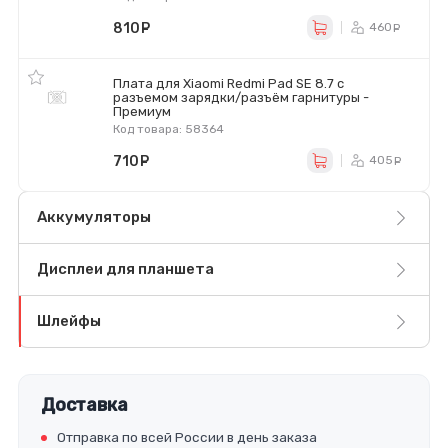
810
руб.
460
ру
Плата для Xiaomi Redmi Pad SE 8.7 с
разъемом зарядки/разъём гарнитуры -
Премиум
Код товара: 58364
710
руб.
405
ру
Аккумуляторы
Дисплеи для планшета
Шлейфы
Доставка
Отправка по всей России в день заказа