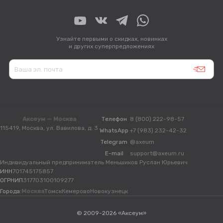
Узнайте первыми о скидках, новинках
и других суперпредложениях
Аксеум — Москва
Телефон
8 (800) 222-98-57
115419, Москва, ул. Вавилова, д. 3
WhatsApp
+7 (983) 232-42-32
Telegram
@axeum
E-mail
support@axeum.ru
Индивидуальный предприниматель Меньшиков Руслан Юрьевич
ИНН
701745175857
ОГРНИП
317703100109277
Города:
Москва
Томск
Кемерово
Новокузнецк
© 2009-2026 «Аксеум»