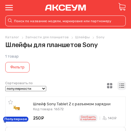
Каталог
Запчасти для планшетов
Шлейфы
Sony
Шлейфы для планшетов Sony
1 товар
Фильтр
Сортировать по
Шлейф Sony Tablet Z с разъемом зарядки
Код товара: 16572
Сообщить
250
руб.
140
ру
Популярное
o наличии