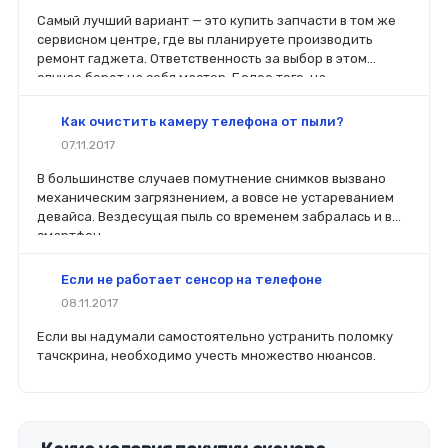
Самый лучший вариант — это купить запчасти в том же
сервисном центре, где вы планируете производить
ремонт гаджета. Ответственность за выбор в этом
случае берет на себя мастер. Более того, на
комплектующие будет распространяться гарантия. Если
вы планируете делать ремонт самостоятельно, то выбор
Как очистить камеру телефона от пыли?
деталей определит его качество. Желательно, чтобы
07.11.2017
перед покупкой нового модуля старый был в руках. Так
легче сориентироваться в разъемах, элементах
В большинстве случаев помутнение снимков вызвано
крепления, электрических параметрах и прочих
механическим загрязнением, а вовсе не устареванием
характеристиках.
девайса. Вездесущая пыль со временем забралась и в
смартфон.
Если не работает сенсор на телефоне
08.11.2017
Если вы надумали самостоятельно устранить поломку
тачскрина, необходимо учесть множество нюансов.