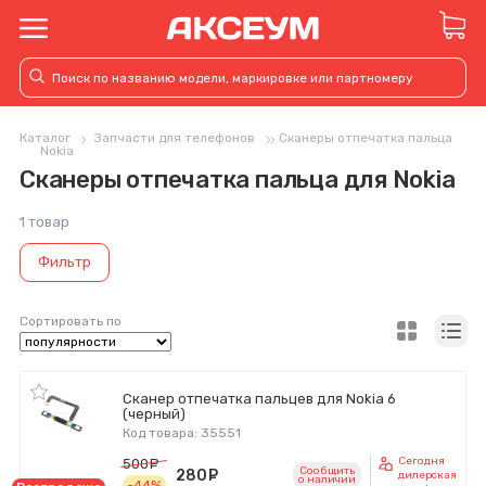
Каталог
Запчасти для телефонов
Сканеры отпечатка пальца
Nokia
Сканеры отпечатка пальца для Nokia
1 товар
Фильтр
Сортировать по
Сканер отпечатка пальцев для Nokia 6
(черный)
Код товара: 35551
Сегодня
500
руб.
Сообщить
280
руб.
дилерская
o наличии
-44%