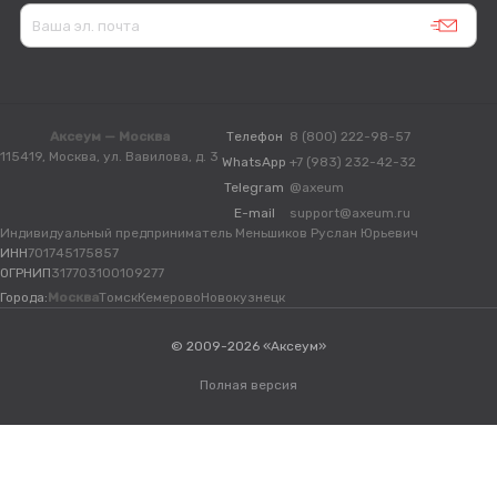
Аксеум — Москва
Телефон
8 (800) 222-98-57
115419, Москва, ул. Вавилова, д. 3
WhatsApp
+7 (983) 232-42-32
Telegram
@axeum
E-mail
support@axeum.ru
Индивидуальный предприниматель Меньшиков Руслан Юрьевич
ИНН
701745175857
ОГРНИП
317703100109277
Города:
Москва
Томск
Кемерово
Новокузнецк
© 2009-2026 «Аксеум»
Полная версия