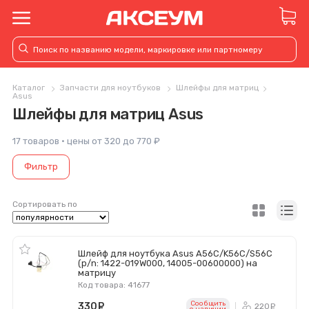
Каталог
Запчасти для ноутбуков
Шлейфы для матриц
Asus
Шлейфы для матриц Asus
17 товаров · цены от 320 до 770 ₽
Фильтр
Сортировать по
Шлейф для ноутбука Asus A56C/K56C/S56C
(p/n: 1422-019W000, 14005-00600000) на
матрицу
Код товара: 41677
Сообщить
330
руб.
220
ру