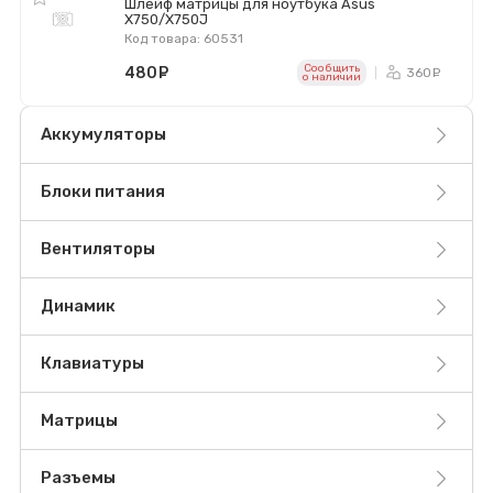
Шлейф матрицы для ноутбука Asus
X750/X750J
Код товара: 60531
Сообщить
480
руб.
360
ру
o наличии
Аккумуляторы
Блоки питания
Вентиляторы
Динамик
Клавиатуры
Матрицы
Разъемы