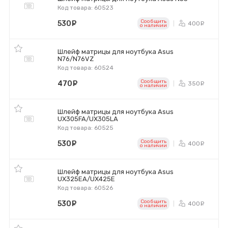
Код товара: 60523
Сообщить
530
руб.
400
ру
o наличии
Шлейф матрицы для ноутбука Asus
N76/N76VZ
Код товара: 60524
Сообщить
470
руб.
350
ру
o наличии
Шлейф матрицы для ноутбука Asus
UX305FA/UX305LA
Код товара: 60525
Сообщить
530
руб.
400
ру
o наличии
Шлейф матрицы для ноутбука Asus
UX325EA/UX425E
Код товара: 60526
Сообщить
530
руб.
400
ру
o наличии