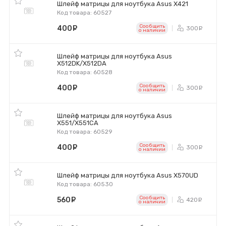
Шлейф матрицы для ноутбука Asus X421
Код товара: 60527
Сообщить
400
руб.
300
ру
o наличии
Шлейф матрицы для ноутбука Asus
X512DK/X512DA
Код товара: 60528
Сообщить
400
руб.
300
ру
o наличии
Шлейф матрицы для ноутбука Asus
X551/X551CA
Код товара: 60529
Сообщить
400
руб.
300
ру
o наличии
Шлейф матрицы для ноутбука Asus X570UD
Код товара: 60530
Сообщить
560
руб.
420
ру
o наличии