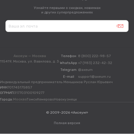
Узнайте первыми о скидках, новинках
и других суперпредложениях
Аксеум — Москва
Телефон
8 (800) 222-98-57
115419, Москва, ул. Вавилова, д. 3
WhatsApp
+7 (983) 232-42-32
Telegram
@axeum
E-mail
support@axeum.ru
Индивидуальный предприниматель Меньшиков Руслан Юрьевич
ИНН
701745175857
ОГРНИП
317703100109277
Города:
Москва
Томск
Кемерово
Новокузнецк
© 2009-2026 «Аксеум»
Полная версия