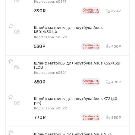
Код товара: 60519
Сообщить
390
руб.
290
ру
o наличии
Шлейф матрицы для ноутбука Asus
K501/K501LX
Код товара: 60520
Сообщить
530
руб.
400
ру
o наличии
Шлейф матрицы для ноутбука Asus K52/K52F
(LCD)
Код товара: 60521
Сообщить
650
руб.
490
ру
o наличии
Шлейф матрицы для ноутбука Asus K72 (40
pin)
Код товара: 60522
Сообщить
770
руб.
580
ру
o наличии
Шлейф матрицы для ноутбука Asus N53