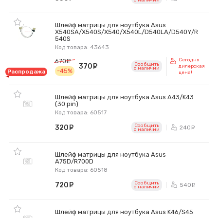
o наличии
Шлейф матрицы для ноутбука Asus
X540SA/X540S/X540/X540L/D540LA/D540Y/R
540S
Код товара: 43643
Сегодня
670
руб.
Сообщить
370
руб.
дилерская
o наличии
-45%
Распродажа
цена!
Шлейф матрицы для ноутбука Asus A43/K43
(30 pin)
Код товара: 60517
Сообщить
320
руб.
240
ру
o наличии
Шлейф матрицы для ноутбука Asus
A75D/R700D
Код товара: 60518
Сообщить
720
руб.
540
ру
o наличии
Шлейф матрицы для ноутбука Asus K46/S45