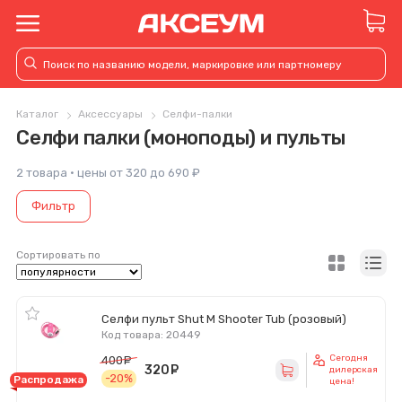
Каталог
Аксессуары
Селфи-палки
Селфи палки (моноподы) и пульты
2 товара · цены от 320 до 690 ₽
Фильтр
Сортировать по
Селфи пульт Shut M Shooter Tub (розовый)
Код товара: 20449
Сегодня
400
руб.
320
руб.
дилерская
-20%
Распродажа
цена!