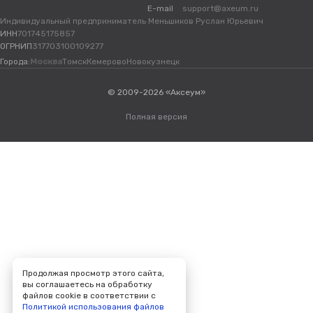
E-mail
support@axeum.ru
Индивидуальный предприниматель Меньшиков Руслан Юрьевич
ИНН
701745175857
ОГРНИП
317703100109277
Города:
Москва
Томск
Кемерово
Новокузнецк
© 2009-2026 «Аксеум»
Полная версия
Продолжая просмотр этого сайта,
вы соглашаетесь на обработку
файлов cookie в соответствии с
Политикой использования файлов