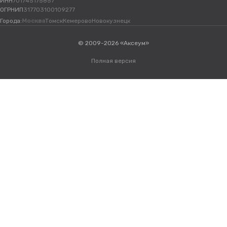
ИНН
701745175857
ОГРНИП
317703100109277
Города:
Москва
Томск
Кемерово
Новокузнецк
© 2009-2026 «Аксеум»
Полная версия