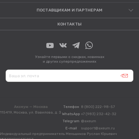
ПОСТАВЩИКАМ И ПАРТНЕРАМ
КОНТАКТЫ
Узнайте первыми о скидках, новинках
и других суперпредложениях
Аксеум — Москва
Телефон
8 (800) 222-98-57
115419, Москва, ул. Вавилова, д. 3
WhatsApp
+7 (983) 232-42-32
Telegram
@axeum
E-mail
support@axeum.ru
Индивидуальный предприниматель Меньшиков Руслан Юрьевич