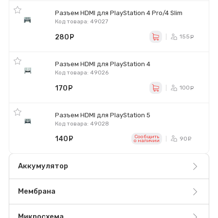
Разъем HDMI для PlayStation 4 Pro/4 Slim
Код товара: 49027
280
руб.
155
ру
Разъем HDMI для PlayStation 4
Код товара: 49026
170
руб.
100
ру
Разъем HDMI для PlayStation 5
Код товара: 49028
Сообщить
140
руб.
90
ру
o наличии
Аккумулятор
Мембрана
Микросхема