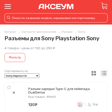
Каталог
Запчасти для консолей
Разъем
Sony
Разъемы для Sony Playstation Sony
4 товара · цены от 120 до 280 ₽
Фильтр
Сортировать по
Разъем зарядки Type-C для геймпада
DualSense
Код товара: 48645
120
руб.
75
ру