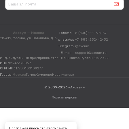
Аксеум — Москва
Телефон
8 (800) 222-98-57
115419, Москва, ул. Вавилова, д. 3
WhatsApp
+7 (983) 232-42-32
Telegram
@axeum
E-mail
support@axeum.ru
Индивидуальный предприниматель Меньшиков Руслан Юрьевич
ИНН
701745175857
ОГРНИП
317703100109277
Города:
Москва
Томск
Кемерово
Новокузнецк
© 2009-2026 «Аксеум»
Полная версия
Продолжая просмотр этого сайта,