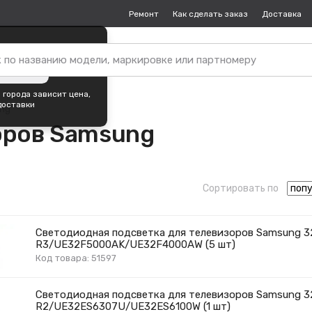
Ремонт
Как сделать заказ
Доставка
пок —
Череповец
?
ть город
 города зависит цена,
доставки
ng
оров Samsung
Сортировать по
Светодиодная подсветка для телевизоров Samsung 
R3/UE32F5000AK/UE32F4000AW (5 шт)
Код товара: 51597
Светодиодная подсветка для телевизоров Samsung 3
R2/UE32ES6307U/UE32ES6100W (1 шт)