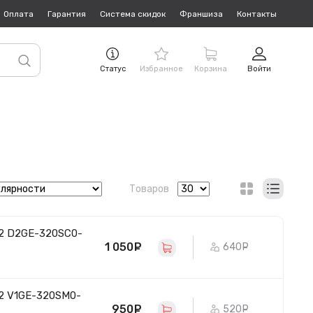
Оплата
Гарантия
Система скидок
Франшиза
Контакты
Статус
Избранное
Корзина
Войти
Товаров
32 D2GE-320SC0-
1 050
руб.
640
руб.
2 V1GE-320SM0-
950
руб.
520
руб.