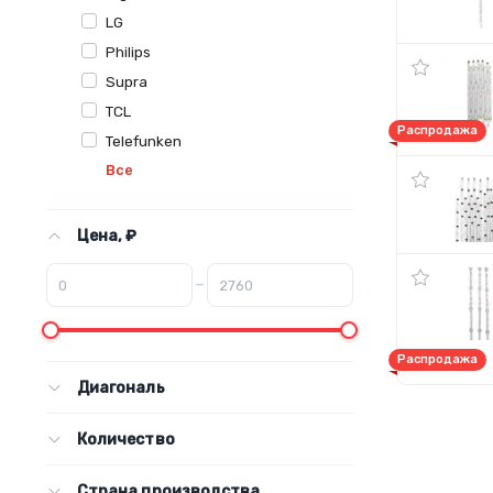
LG
Philips
Supra
TCL
Распродажа
Telefunken
Все
Цена, ₽
–
Распродажа
Диагональ
Количество
Страна производства