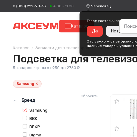
8 (800) 222-98-57
Череповец
4:00 - 11:00
Город доставки ваших поку
Каталог
Да
Нет, измени
Это важно — от выбранного
наличие товара и условия 
Каталог
Запчасти для телевизоров
Подсветка
Samsu
Подсветка для телевиз
5 товаров · цены от 950 до 2760 ₽
×
Samsung
Сбросить
Бренд
Samsung
BBK
DEXP
Digma