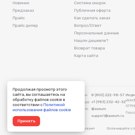
Новинки
Система скидок
Предзаказ
Публичная оферта
Прайс
Как сделать заказ
Прайс дилер
Вопрос/Ответ
Персональные данные
Нашли дешевле?
Возврат товара
Карта сайта
Продолжая просмотр этого
сайта, вы соглашаетесь на
Аксеум — Москва
Телефон
8 (800) 222-98-57
Инди
обработку файлов cookie в
115419, Москва, ул. Вавилова, д. 3
ИНН
WhatsApp
+7 (983) 232-42-32
соответствии с
Политикой
ОГРН
Telegram
@axeum
использования файлов cookie
Город
E-mail
support@axeum.ru
Принять
Оплачивайте с
© 2009-2026 «Аксеум»