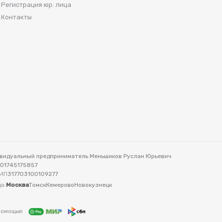
Регистрация юр. лица
Контакты
видуальный предприниматель Меньшиков Руслан Юрьевич
701745175857
ИП
317703100109277
а:
Москва
Томск
Кемерово
Новокузнецк
 помощью