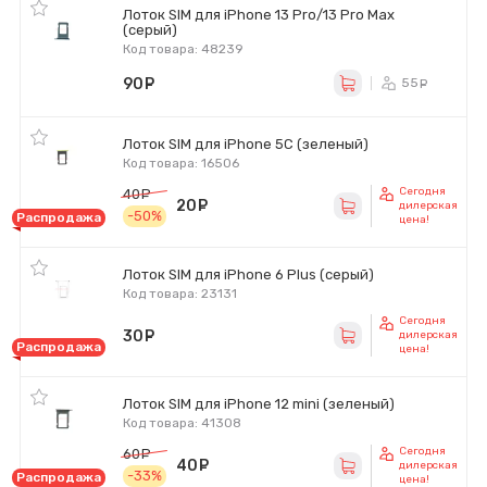
Лоток SIM для iPhone 13 Pro/13 Pro Max
(серый)
Код товара: 48239
90
руб.
55
ру
Лоток SIM для iPhone 5C (зеленый)
Код товара: 16506
Сегодня
40
руб.
20
руб.
дилерская
-50%
Распродажа
цена!
Лоток SIM для iPhone 6 Plus (серый)
Код товара: 23131
Сегодня
30
руб.
дилерская
Распродажа
цена!
Лоток SIM для iPhone 12 mini (зеленый)
Код товара: 41308
Сегодня
60
руб.
40
руб.
дилерская
-33%
Распродажа
цена!