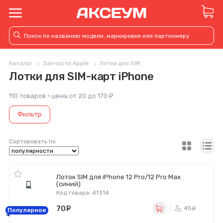
Каталог
Запчасти Apple
Лотки для SIM
Лотки для SIM-карт iPhone
110 товаров · цены от 20 до 170 ₽
Фильтр
Сортировать по
Лоток SIM для iPhone 12 Pro/12 Pro Max
(синий)
Код товара: 41314
70
руб.
45
ру
Популярное