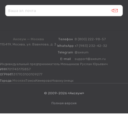
Аксеум — Москва
Телефон
8 (800) 222-98-57
115419, Москва, ул. Вавилова, д. 3
WhatsApp
+7 (983) 232-42-32
Telegram
@axeum
E-mail
support@axeum.ru
Индивидуальный предприниматель Меньшиков Руслан Юрьевич
ИНН
701745175857
ОГРНИП
317703100109277
Города:
Москва
Томск
Кемерово
Новокузнецк
© 2009-2026 «Аксеум»
Полная версия