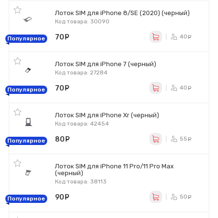
Лоток SIM для iPhone 8/SE (2020) (черный)
Код товара: 30090
70
руб.
40
ру
Популярное
Лоток SIM для iPhone 7 (черный)
Код товара: 27284
70
руб.
40
ру
Популярное
Лоток SIM для iPhone Xr (черный)
Код товара: 42454
80
руб.
55
ру
Популярное
Лоток SIM для iPhone 11 Pro/11 Pro Max
(черный)
Код товара: 38113
90
руб.
50
ру
Популярное