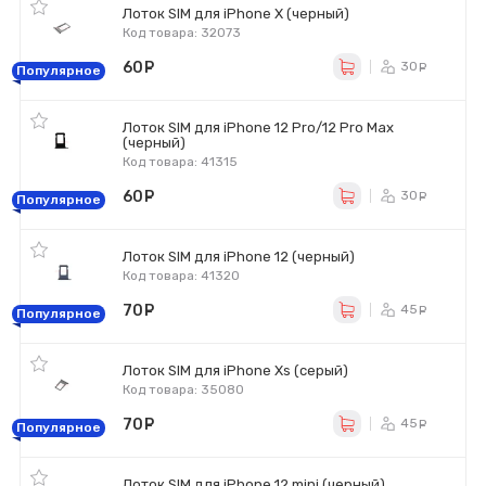
Лоток SIM для iPhone X (черный)
Код товара: 32073
60
руб.
30
ру
Популярное
Лоток SIM для iPhone 12 Pro/12 Pro Max
(черный)
Код товара: 41315
60
руб.
30
ру
Популярное
Лоток SIM для iPhone 12 (черный)
Код товара: 41320
70
руб.
45
ру
Популярное
Лоток SIM для iPhone Xs (серый)
Код товара: 35080
70
руб.
45
ру
Популярное
Лоток SIM для iPhone 12 mini (черный)