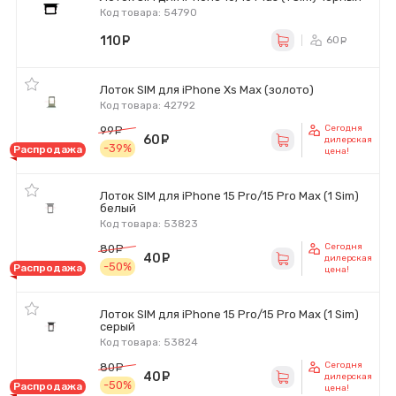
Код товара: 54790
110
руб.
60
ру
Лоток SIM для iPhone Xs Max (золото)
Код товара: 42792
Сегодня
99
руб.
60
руб.
дилерская
-39%
Распродажа
цена!
Лоток SIM для iPhone 15 Pro/15 Pro Max (1 Sim)
белый
Код товара: 53823
Сегодня
80
руб.
40
руб.
дилерская
-50%
Распродажа
цена!
Лоток SIM для iPhone 15 Pro/15 Pro Max (1 Sim)
серый
Код товара: 53824
Сегодня
80
руб.
40
руб.
дилерская
-50%
Распродажа
цена!