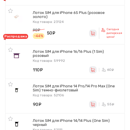
Лоток SIM для iPhone 6S Plus (розовое
золото)
Код товара: 23124
Сегодня
90
руб.
50
руб.
дилерская
-44%
Распродажа
цена!
Лоток SIM для iPhone 16/16 Plus (1 Sim)
розовый
Код товара: 59992
110
руб.
60
ру
Лоток SIM для iPhone 14 Pro/14 Pro Max (One
Sim) темно-фиолетовый
Код товара: 52106
90
руб.
55
ру
Лоток SIM для iPhone 14/14 Plus (One Sim)
черный
Код товара: 52111