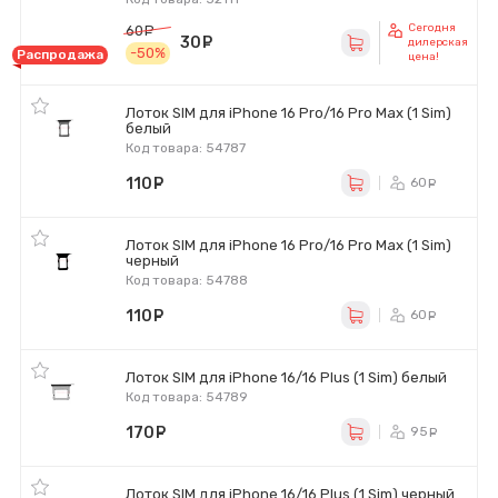
Сегодня
60
руб.
30
руб.
дилерская
-50%
Распродажа
цена!
Лоток SIM для iPhone 16 Pro/16 Pro Max (1 Sim)
белый
Код товара: 54787
110
руб.
60
ру
Лоток SIM для iPhone 16 Pro/16 Pro Max (1 Sim)
черный
Код товара: 54788
110
руб.
60
ру
Лоток SIM для iPhone 16/16 Plus (1 Sim) белый
Код товара: 54789
170
руб.
95
ру
Лоток SIM для iPhone 16/16 Plus (1 Sim) черный