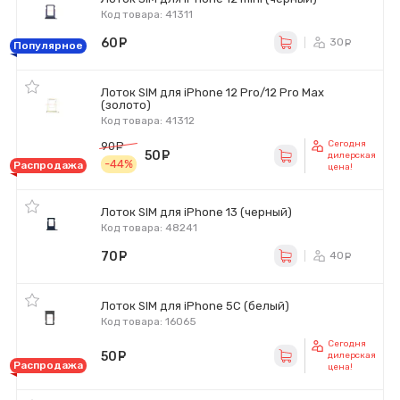
Код товара: 41311
60
руб.
30
ру
Популярное
Лоток SIM для iPhone 12 Pro/12 Pro Max
(золото)
Код товара: 41312
Сегодня
90
руб.
50
руб.
дилерская
-44%
Распродажа
цена!
Лоток SIM для iPhone 13 (черный)
Код товара: 48241
70
руб.
40
ру
Лоток SIM для iPhone 5C (белый)
Код товара: 16065
Сегодня
50
руб.
дилерская
Распродажа
цена!