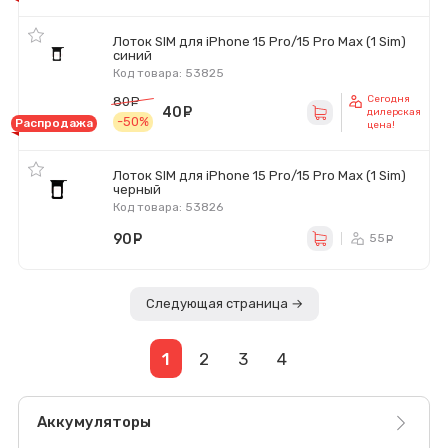
Лоток SIM для iPhone 15 Pro/15 Pro Max (1 Sim)
синий
Код товара: 53825
Сегодня
80
руб.
40
руб.
дилерская
-50%
Распродажа
цена!
Лоток SIM для iPhone 15 Pro/15 Pro Max (1 Sim)
черный
Код товара: 53826
90
руб.
55
ру
Следующая страница →
1
2
3
4
Аккумуляторы