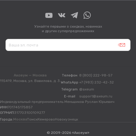
Узнайте первыми о скидках, новинках
и других суперпредложениях
Аксеум — Москва
Телефон
8 (800) 222-98-57
115419, Москва, ул. Вавилова, д. 3
WhatsApp
+7 (983) 232-42-32
Telegram
@axeum
E-mail
support@axeum.ru
Индивидуальный предприниматель Меньшиков Руслан Юрьевич
ИНН
701745175857
ОГРНИП
317703100109277
Города:
Москва
Томск
Кемерово
Новокузнецк
© 2009-2026 «Аксеум»