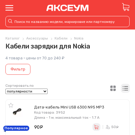
Каталог
Аксессуары
Кабели
Nokia
Кабели зарядки для Nokia
4 товара · цены от 70 до 240 ₽
Фильтр
Сортировать по
Дата-кабель Mini USB 6300 N95 MP3
Код товара: 3952
Длина - 1 м; максимальный ток - 1.7 А
90
руб.
50
ру
Популярное