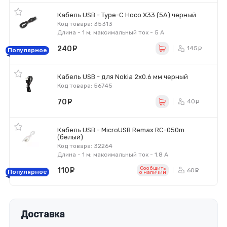
Кабель USB - Type-C Hoco X33 (5A) черный
Код товара: 35313
Длина - 1 м; максимальный ток - 5 А
240
руб.
145
ру
Популярное
Кабель USB - для Nokia 2x0.6 мм черный
Код товара: 56745
70
руб.
40
ру
Кабель USB - MicroUSB Remax RC-050m
(белый)
Код товара: 32264
Длина - 1 м; максимальный ток - 1.8 А
Сообщить
110
руб.
60
ру
Популярное
o наличии
Доставка